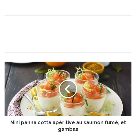
M
i
n
i
p
a
n
n
a
Mini panna cotta apéritive au saumon fumé, et
c
o
gambas
t