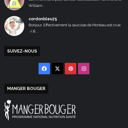
William...
cordonbleu75
Bonjour, Effectivement la saucisse de Morteau est crue
:-) B...
SUIVEZ-NOUS
Facebook
X
Pinterest
Instagram
MANGER BOUGER