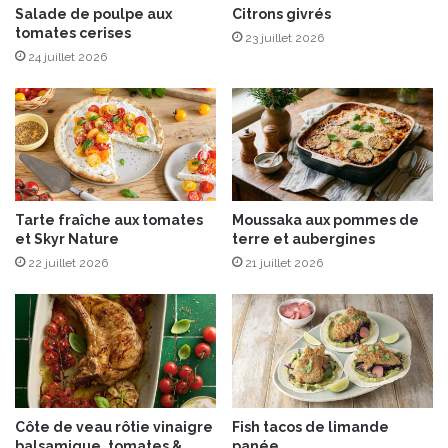
m
e
Salade de poulpe aux
Citrons givrés
é
tomates cerises
r
23 juillet 2026
,
m
24 juillet 2026
e
i
t
e
g
r
a
d
m
e
b
s
a
L
Tarte fraîche aux tomates
Moussaka aux pommes de
s
a
et Skyr Nature
terre et aubergines
n
22 juillet 2026
21 juillet 2026
d
e
s
,
a
u
F
l
Côte de veau rôtie vinaigre
Fish tacos de limande
o
balsamique, tomates &
panée