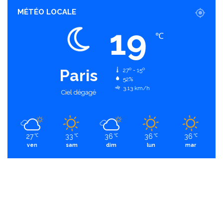
MÉTÉO LOCALE
19
℃
Paris
27º - 15º
52%
3.13 km/h
Ciel dégagé
27
33
36
36
36
℃
℃
℃
℃
℃
ven
sam
dim
lun
mar