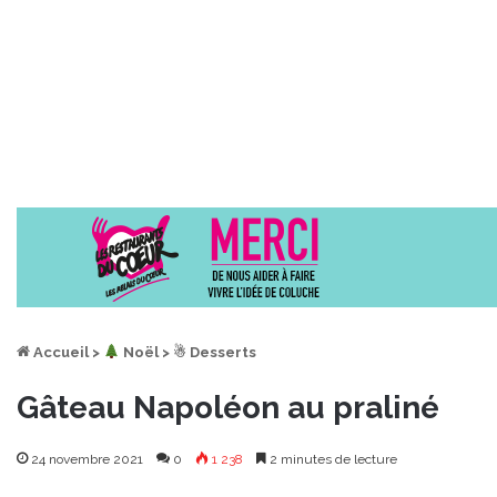
Accueil
>
︎ Noël
>
☃ Desserts
Gâteau Napoléon au praliné
24 novembre 2021
0
1 238
2 minutes de lecture