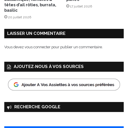
c
têtes d’ail rôties, burrata,
17 juillet 2026
d
basilic
e
20 juillet 2026
G
a
s
LAISSER UN COMMENTAIRE
c
o
Vous devez
vous connecter
pour publier un commentaire.
g
n
e
AJOUTEZ‑NOUS À VOS SOURCES
RECHERCHE GOOGLE