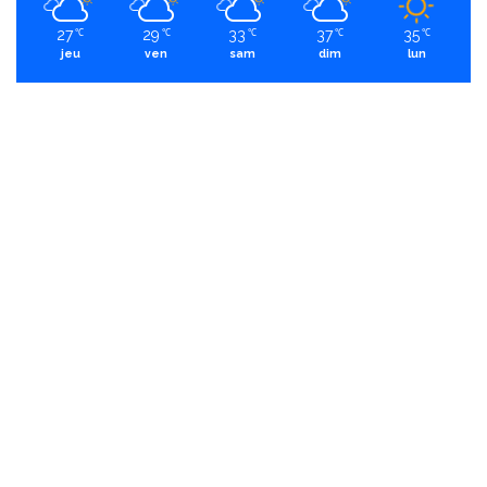
27
29
33
37
35
℃
℃
℃
℃
℃
jeu
ven
sam
dim
lun