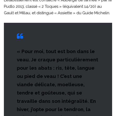
L’établissement est consacré « Auberge de l’année » par le
Pudlo 2013, classé « 2 Toques » (équivalent 14/20) au
Gault et Millau, et distingué « Assiette » du Guide Michelin.
« Pour moi, tout est bon dans le
veau. Je craque particulièrement
pour les abats : ris, tête, langue
ou pied de veau ! C’est une
viande délicate, moelleuse,
tendre et goûteuse, qui se
travaille dans son intégralité. En
hiver, j’opte pour le tendron, la