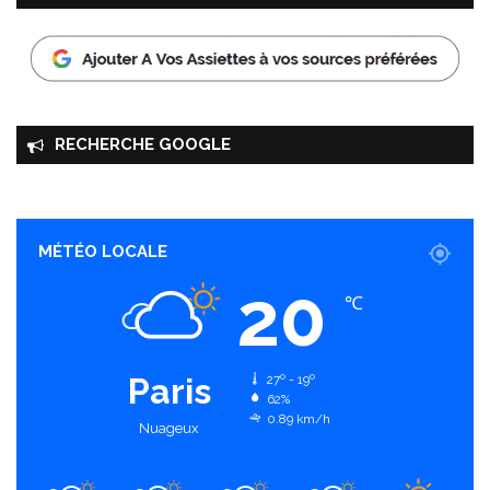
RECHERCHE GOOGLE
MÉTÉO LOCALE
20
℃
Paris
27º - 19º
62%
0.89 km/h
Nuageux