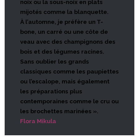
noix ou la sous-noix en plats
mijotés comme la blanquette.
À l’automne, je préfère un T-
bone, un carré ou une côte de
veau avec des champignons des
bois et des légumes racines.
Sans oublier les grands
classiques comme les paupiettes
ou l’escalope, mais également
les préparations plus
contemporaines comme le cru ou
les brochettes marinées ».
Flora Mikula