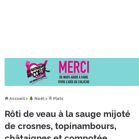
Accueil
>
︎ Noël
>
☃ Plats
Rôti de veau à la sauge mijoté
de crosnes, topinambours,
châtaignes et compotée