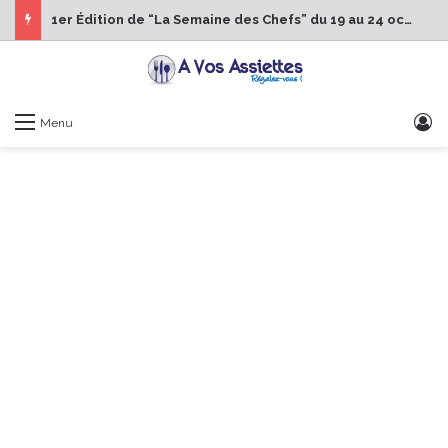
1er Édition de “La Semaine des Chefs” du 19 au 24 octobre 2026
S
Menu