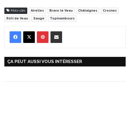
Mots-clés
Airelles
Bravo le Veau
Châtaignes
Crosnes
Rôti de Veau
Sauge
Topinambours
Pinterest
Partager par Email
ÇA PEUT AUSSI VOUS INTÉRESSER