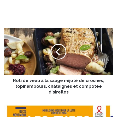
R
ô
t
i
d
e
v
e
a
Rôti de veau à la sauge mijoté de crosnes,
u
à
topinambours, châtaignes et compotée
l
d'airelles
a
s
S
a
i
u
d