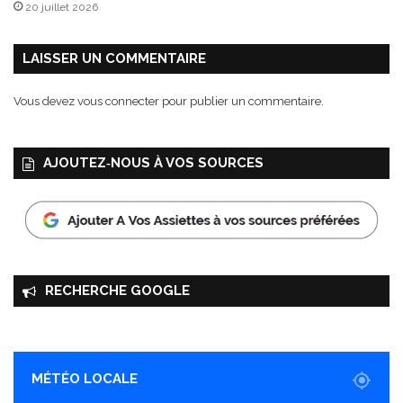
20 juillet 2026
c
s
o
”
m
d
LAISSER UN COMMENTAIRE
p
u
o
2
Vous devez
vous connecter
pour publier un commentaire.
t
5
é
n
e
o
AJOUTEZ‑NOUS À VOS SOURCES
d
v
'
e
a
m
i
b
r
r
e
e
l
a
RECHERCHE GOOGLE
l
u
e
1
s
e
r
d
MÉTÉO LOCALE
é