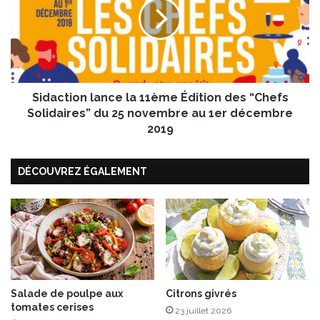
g
a
e
c
m
t
i
i
j
o
o
n
t
Sidaction lance la 11ème Édition des “Chefs
l
é
a
Solidaires” du 25 novembre au 1er décembre
d
n
2019
e
c
c
e
r
DÉCOUVREZ ÉGALEMENT
l
o
a
s
1
n
1
e
è
s
m
,
e
t
É
o
d
Salade de poulpe aux
Citrons givrés
p
tomates cerises
i
23 juillet 2026
i