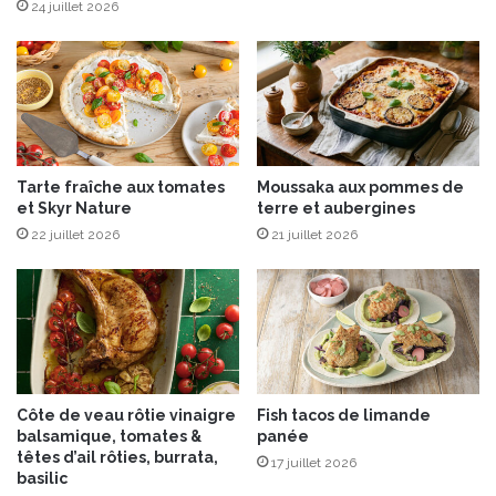
t
24 juillet 2026
n
i
a
o
m
n
b
d
o
e
u
s
r
“
s
Tarte fraîche aux tomates
Moussaka aux pommes de
C
et Skyr Nature
terre et aubergines
,
h
c
22 juillet 2026
21 juillet 2026
e
h
f
â
s
t
S
a
o
i
l
g
i
n
d
Côte de veau rôtie vinaigre
Fish tacos de limande
e
a
balsamique, tomates &
panée
s
i
têtes d’ail rôties, burrata,
17 juillet 2026
e
r
basilic
t
e