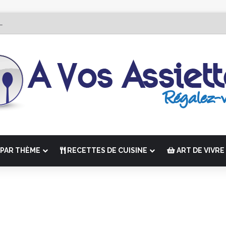
 Édition de “La Semaine des Chefs” du 19 au 24 octobre 2026
PAR THÈME
RECETTES DE CUISINE
ART DE VIVRE