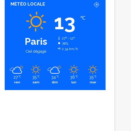
MÉTÉO LOCALE
13
℃
Paris
27º - 12º
78%
2.34 km/h
Ciel dégagé
27
35
34
36
35
℃
℃
℃
℃
℃
ven
sam
dim
lun
mar