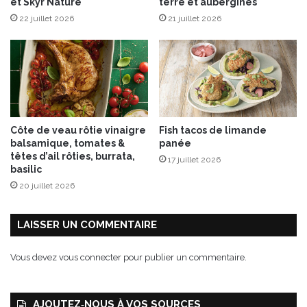
et Skyr Nature
terre et aubergines
p
22 juillet 2026
21 juillet 2026
'
à
P
a
r
i
s
&
Côte de veau rôtie vinaigre
Fish tacos de limande
L
balsamique, tomates &
panée
y
têtes d’ail rôties, burrata,
17 juillet 2026
o
basilic
n
20 juillet 2026
d
u
2
LAISSER UN COMMENTAIRE
a
u
Vous devez
vous connecter
pour publier un commentaire.
2
8
o
AJOUTEZ‑NOUS À VOS SOURCES
c