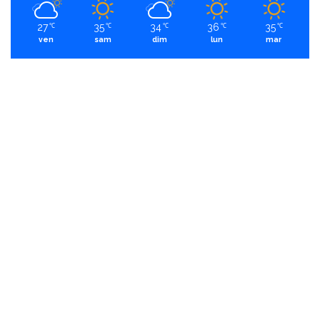
27
35
34
36
35
℃
℃
℃
℃
℃
ven
sam
dim
lun
mar