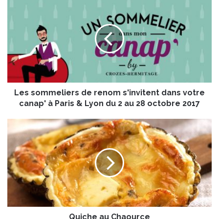
e
s
s
o
m
m
e
l
Les sommeliers de renom s'invitent dans votre
i
e
canap' à Paris & Lyon du 2 au 28 octobre 2017
r
s
Q
d
u
e
i
r
c
e
h
n
e
o
a
m
u
s
C
'
Quiche au Chaource
h