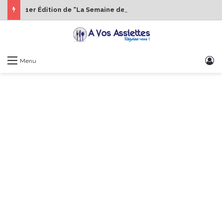
1er Édition de “La Semaine des Chefs” du 19 au 24 octobre 2026
S
Menu