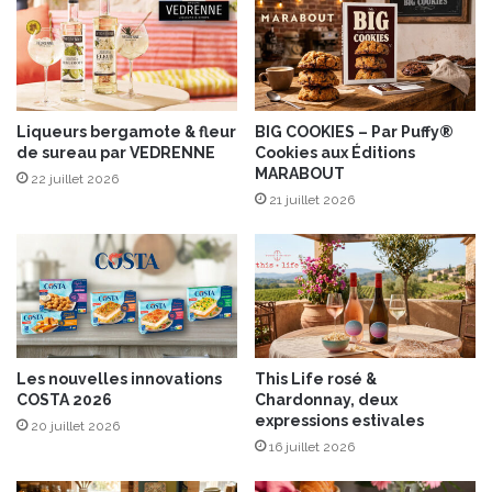
u
s
A
S
o
o
s
j
t
a
e
d
Liqueurs bergamote & fleur
BIG COOKIES – Par Puffy®
de sureau par VEDRENNE
Cookies aux Éditions
e
MARABOUT
S
22 juillet 2026
t
21 juillet 2026
H
u
b
e
r
t
®
Les nouvelles innovations
This Life rosé &
d
COSTA 2026
Chardonnay, deux
u
expressions estivales
20 juillet 2026
S
16 juillet 2026
o
j