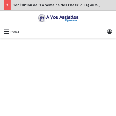
1er Édition de “La Semaine des Chefs” du 19 au 24 octobre 2026
S
Menu