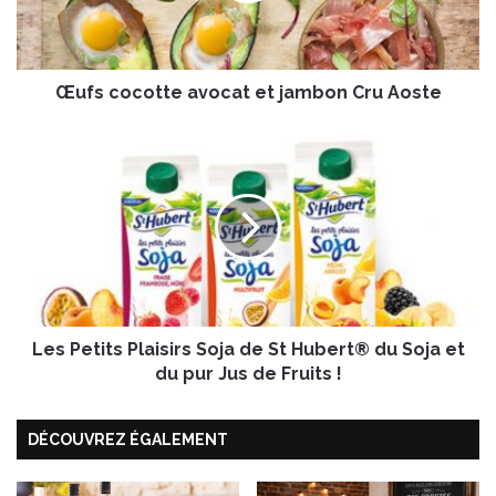
c
o
t
Œufs cocotte avocat et jambon Cru Aoste
t
e
a
L
v
e
o
s
c
P
a
e
t
t
e
i
t
t
j
s
a
Les Petits Plaisirs Soja de St Hubert® du Soja et
P
m
l
du pur Jus de Fruits !
b
a
o
i
DÉCOUVREZ ÉGALEMENT
n
s
C
i
r
r