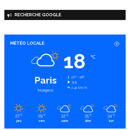
RECHERCHE GOOGLE
MÉTÉO LOCALE
18
℃
Paris
27º - 18º
71%
2.41 km/h
Nuageux
27
29
32
35
34
℃
℃
℃
℃
℃
jeu
ven
sam
dim
lun