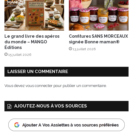
a
e
t
d
u
p
Le grand livre des apéros
Confitures SANS MORCEAUX
u
du monde – MANGO
signée Bonne maman®
r
Éditions
13 juillet 2026
J
15 juillet 2026
u
s
d
LAISSER UN COMMENTAIRE
e
F
Vous devez
vous connecter
pour publier un commentaire.
r
u
i
AJOUTEZ‑NOUS À VOS SOURCES
t
s
!