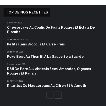
TOP DE NOS RECETTES
6 février 2026
Cheesecake Au Coulis De Fruits Rouges Et Éclats De
Biscuits
14 novembre 2024
Petits Flans Brocolis Et Carré Frais
20 février 2026
Poke Bowl Au Thon Et À La Sauce Soja Sucrée
6 novembre 2025
Rôti De Porc Aux Abricots Secs, Amandes, Oignons
Rouges Et Panais
17 février 2026
Rillettes De Maquereaux Au Citron Et À L’aneth
Page
Page
précédente
suivante