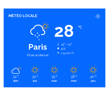
MÉTÉO LOCALE
28
℃
Paris
34º - 24º
41%
1.54 km/h
Pluie soutenue
34
34
35
38
40
℃
℃
℃
℃
℃
dim
lun
mar
mer
jeu