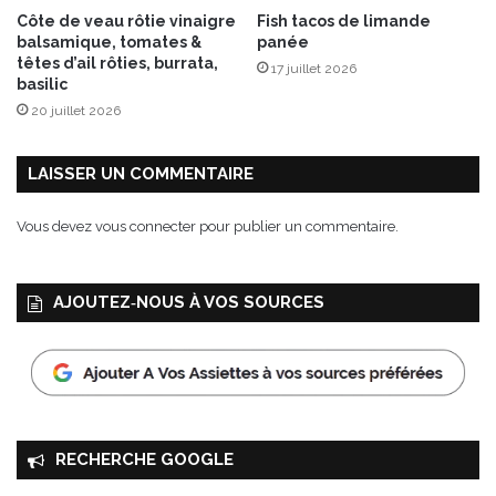
o
Côte de veau rôtie vinaigre
Fish tacos de limande
d
balsamique, tomates &
panée
e
têtes d’ail rôties, burrata,
17 juillet 2026
B
basilic
o
20 juillet 2026
n
n
e
LAISSER UN COMMENTAIRE
t
e
Vous devez
vous connecter
pour publier un commentaire.
r
r
e
AJOUTEZ‑NOUS À VOS SOURCES
RECHERCHE GOOGLE