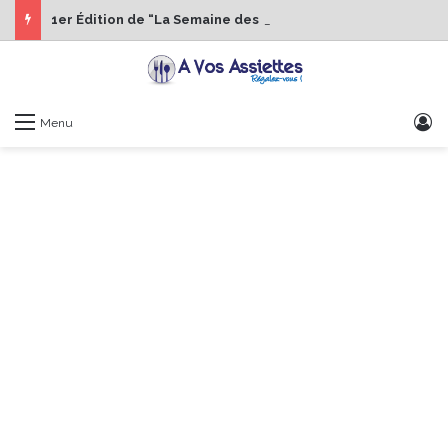
1er Édition de “La Semaine des Chefs” du 19 au 24 octobre 2026
S
Menu