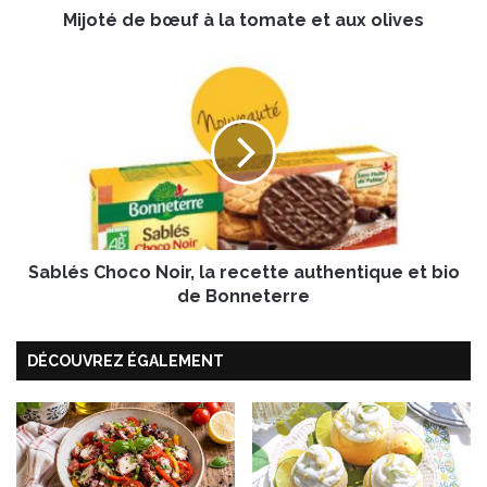
Mijoté de bœuf à la tomate et aux olives
œ
u
f
S
à
a
l
b
a
l
t
é
o
s
m
C
a
h
t
o
e
Sablés Choco Noir, la recette authentique et bio
c
e
o
de Bonneterre
t
N
a
o
DÉCOUVREZ ÉGALEMENT
u
i
x
r
o
,
l
l
i
a
v
r