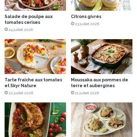
e
e
s
c
e
Salade de poulpe aux
Citrons givrés
tomates cerises
t
23 juillet 2026
t
24 juillet 2026
e
a
u
t
h
e
n
Tarte fraîche aux tomates
Moussaka aux pommes de
t
et Skyr Nature
terre et aubergines
i
22 juillet 2026
21 juillet 2026
q
u
e
e
t
b
i