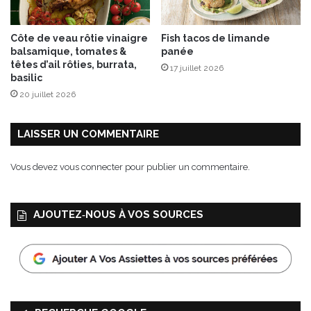
O
v
Côte de veau rôtie vinaigre
Fish tacos de limande
a
balsamique, tomates &
panée
l
têtes d’ail rôties, burrata,
17 juillet 2026
e
basilic
d
20 juillet 2026
e
C
h
LAISSER UN COMMENTAIRE
è
v
Vous devez
vous connecter
pour publier un commentaire.
r
e
AJOUTEZ‑NOUS À VOS SOURCES