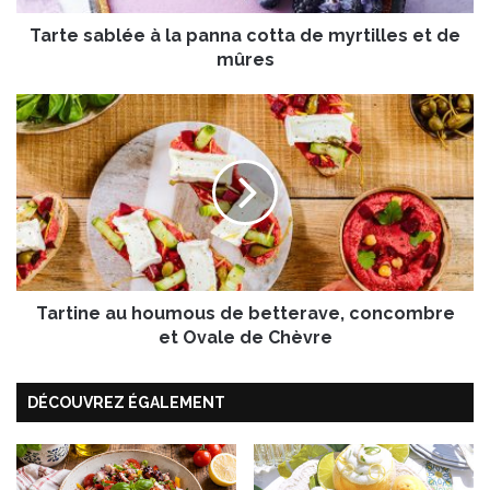
l
Tarte sablée à la panna cotta de myrtilles et de
é
e
mûres
à
l
T
a
a
p
r
a
t
n
i
n
n
a
e
c
a
o
u
t
Tartine au houmous de betterave, concombre
h
t
o
et Ovale de Chèvre
a
u
d
m
e
DÉCOUVREZ ÉGALEMENT
o
m
u
y
s
r
d