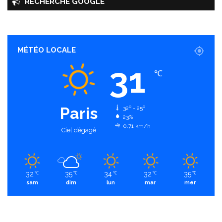
RECHERCHE GOOGLE
MÉTÉO LOCALE
31
℃
Paris
32º - 25º
23%
0.71 km/h
Ciel dégagé
32
35
34
32
35
℃
℃
℃
℃
℃
sam
dim
lun
mar
mer