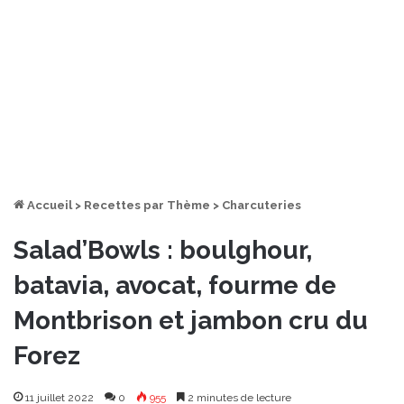
Accueil
>
Recettes par Thème
>
Charcuteries
Salad’Bowls : boulghour,
batavia, avocat, fourme de
Montbrison et jambon cru du
Forez
11 juillet 2022
0
955
2 minutes de lecture