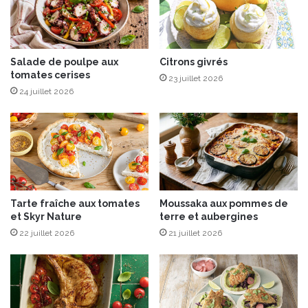
t
e
i
b
l
e
l
t
e
t
Salade de poulpe aux
Citrons givrés
s
tomates cerises
e
23 juillet 2026
e
r
24 juillet 2026
t
a
d
v
e
e
m
,
û
c
r
o
e
n
Tarte fraîche aux tomates
Moussaka aux pommes de
s
c
et Skyr Nature
terre et aubergines
o
22 juillet 2026
21 juillet 2026
m
b
r
e
e
t