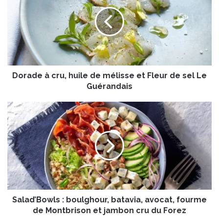
r
a
d
e
à
c
r
Dorade à cru, huile de mélisse et Fleur de sel Le
u
,
Guérandais
h
u
S
i
a
l
l
e
a
d
d
e
’
m
B
é
o
l
w
i
Salad’Bowls : boulghour, batavia, avocat, fourme
l
s
s
de Montbrison et jambon cru du Forez
s