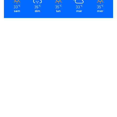
33
35
35
33
35
℃
℃
℃
℃
℃
sam
dim
lun
mar
mer