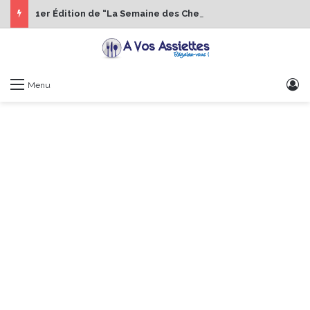
1er Édition de “La Semaine des Chefs” du 19 au 24 octobre 2026
S
Menu