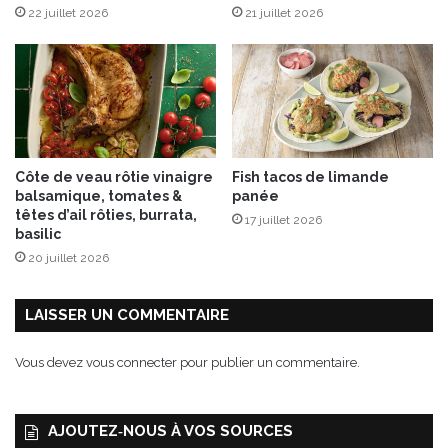
d
22 juillet 2026
21 juillet 2026
c
a
a
i
t
s
,
f
o
u
r
Côte de veau rôtie vinaigre
Fish tacos de limande
m
balsamique, tomates &
panée
e
têtes d’ail rôties, burrata,
17 juillet 2026
d
basilic
e
20 juillet 2026
M
o
n
LAISSER UN COMMENTAIRE
t
b
Vous devez
vous connecter
pour publier un commentaire.
r
i
s
AJOUTEZ‑NOUS À VOS SOURCES
o