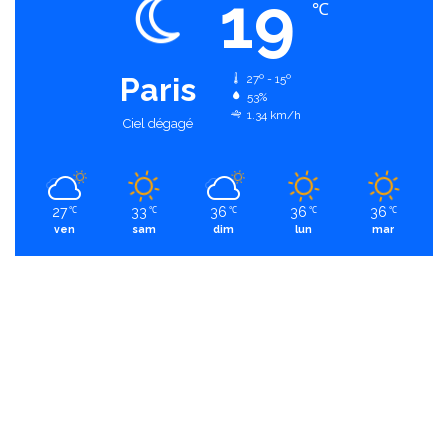
19
℃
Paris
27º - 15º
53%
1.34 km/h
Ciel dégagé
27
33
36
36
36
℃
℃
℃
℃
℃
ven
sam
dim
lun
mar