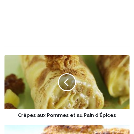
C
r
ê
p
e
s
a
u
x
Crêpes aux Pommes et au Pain d'Épices
P
o
m
C
m