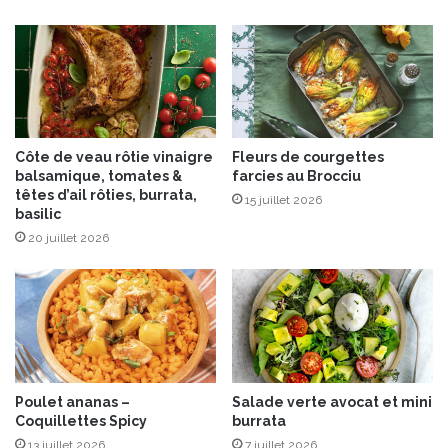
r
e
à
l
’
E
m
Côte de veau rôtie vinaigre
Fleurs de courgettes
m
balsamique, tomates &
farcies au Brocciu
e
têtes d’ail rôties, burrata,
15 juillet 2026
n
basilic
t
20 juillet 2026
a
l
Poulet ananas –
Salade verte avocat et mini
Coquillettes Spicy
burrata
13 juillet 2026
7 juillet 2026