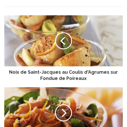
N
o
i
x
d
e
S
a
i
Noix de Saint-Jacques au Coulis d'Agrumes sur
n
t
Fondue de Poireaux
-
J
S
a
a
c
l
q
a
u
d
e
e
s
d