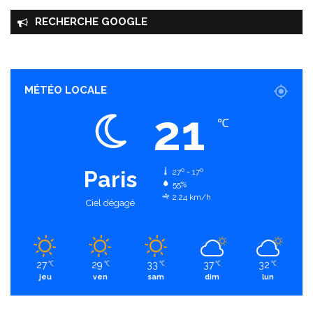
RECHERCHE GOOGLE
MÉTÉO LOCALE
21
℃
Paris
27º - 17º
55%
2.24 km/h
Ciel dégagé
27
29
33
37
32
℃
℃
℃
℃
℃
jeu
ven
sam
dim
lun