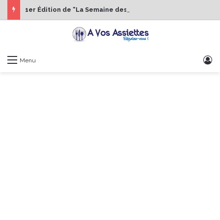
1er Édition de “La Semaine des Chefs” du 19 au 24 octobre 2026
S
Menu