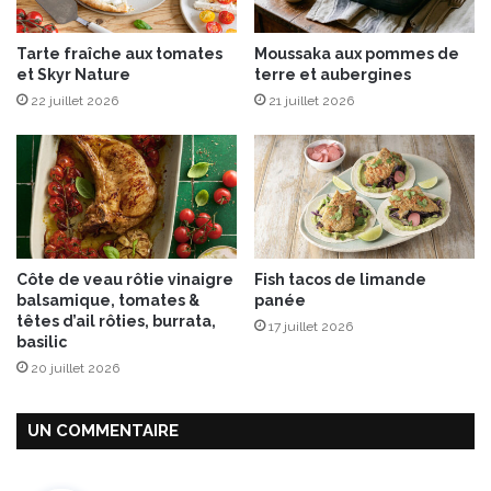
o
u
n
i
Tarte fraîche aux tomates
Moussaka aux pommes de
d
l
et Skyr Nature
terre et aubergines
u
s
22 juillet 2026
21 juillet 2026
e
C
d
o
e
n
P
f
o
i
i
t
r
s
e
Côte de veau rôtie vinaigre
Fish tacos de limande
a
balsamique, tomates &
panée
u
têtes d’ail rôties, burrata,
17 juillet 2026
x
basilic
20 juillet 2026
UN COMMENTAIRE