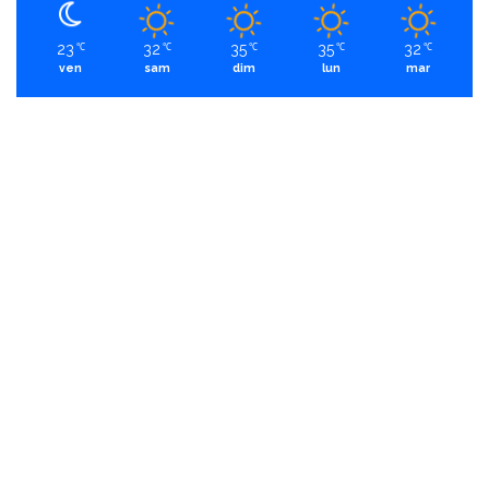
23
32
35
35
32
℃
℃
℃
℃
℃
ven
sam
dim
lun
mar