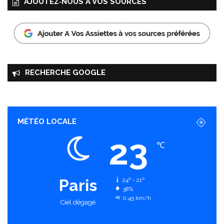
AJOUTEZ‑NOUS À VOS SOURCES
RECHERCHE GOOGLE
MÉTÉO LOCALE
23
℃
Paris
24º - 21º
38%
0.45 km/h
Ciel dégagé