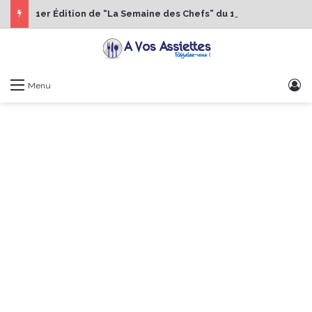
1er Édition de “La Semaine des Chefs” du 19 au 24 octobre 2026
S
Menu