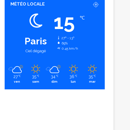
MÉTÉO LOCALE
15
℃
Paris
27º - 13º
69%
0.45 km/h
Ciel dégagé
27
35
34
36
35
℃
℃
℃
℃
℃
ven
sam
dim
lun
mar