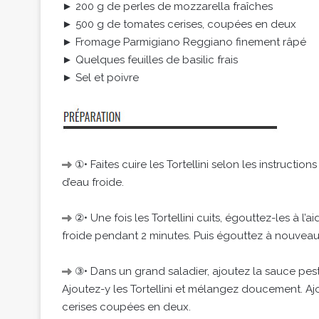
► 200 g de perles de mozzarella fraîches
► 500 g de tomates cerises, coupées en deux
► Fromage Parmigiano Reggiano finement râpé
► Quelques feuilles de basilic frais
► Sel et poivre
①• Faites cuire les Tortellini selon les instructio
d’eau froide.
②• Une fois les Tortellini cuits, égouttez-les à l’a
froide pendant 2 minutes. Puis égouttez à nouvea
③• Dans un grand saladier, ajoutez la sauce pest
Ajoutez-y les Tortellini et mélangez doucement. Aj
cerises coupées en deux.