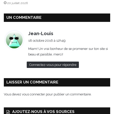
20 juillet 2026
o
n
e
UN COMMENTAIRE
Z
a
p
d
Jean-Louis
e
i
18 octobre 2016 à 12h49
t
t
t
Miam! Un vrai bonheur de se promener sur ton site si
i
beau et paisible, merci!
:
v
o
Connectez-vous pour répondre
u
s
f
LAISSER UN COMMENTAIRE
e
r
Vous devez
vous connecter
pour publier un commentaire.
a
v
o
AJOUTEZ‑NOUS À VOS SOURCES
y