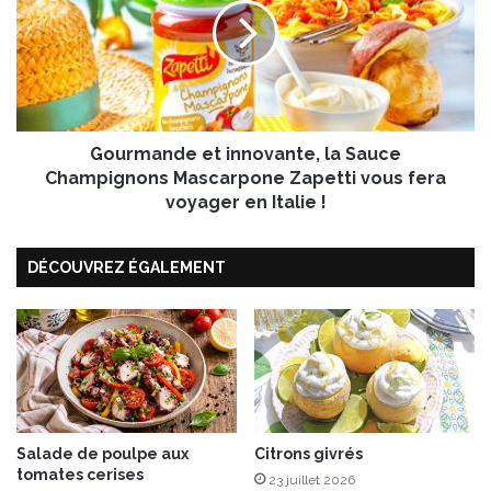
b
r
é
m
l
a
i
n
a
d
r
e
d
Gourmande et innovante, la Sauce
e
à
t
Champignons Mascarpone Zapetti vous fera
l
i
voyager en Italie !
a
n
p
n
i
DÉCOUVREZ ÉGALEMENT
o
s
v
t
a
a
n
c
t
h
e
e
,
e
l
t
a
Salade de poulpe aux
Citrons givrés
p
tomates cerises
S
23 juillet 2026