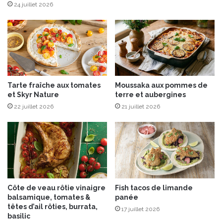
u
a
24 juillet 2026
r
u
é
c
e
e
d
C
e
h
p
a
a
m
Tarte fraîche aux tomates
Moussaka aux pommes de
n
p
et Skyr Nature
terre et aubergines
a
i
i
22 juillet 2026
21 juillet 2026
g
s
n
o
n
s
M
a
s
Côte de veau rôtie vinaigre
Fish tacos de limande
c
balsamique, tomates &
panée
a
têtes d’ail rôties, burrata,
17 juillet 2026
r
basilic
p