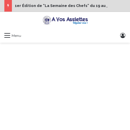
1er Édition de “La Semaine des Chefs” du 19 au 24 octobre 2026
S
Menu