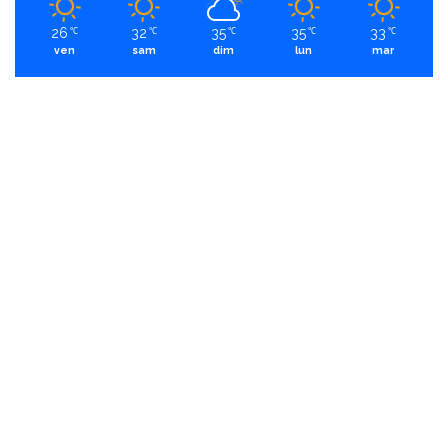
26
32
35
35
33
℃
℃
℃
℃
℃
ven
sam
dim
lun
mar