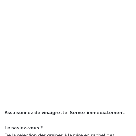
Assaisonnez de vinaigrette. Servez immédiatement.
Le saviez-vous ?
De la sélection des graines à la mise en sachet des