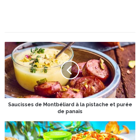
S
a
u
c
i
s
s
e
s
Saucisses de Montbéliard à la pistache et purée
d
e
de panais
M
o
G
n
o
t
u