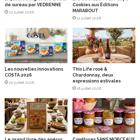
de sureau par VEDRENNE
Cookies aux Éditions
a
MARABOUT
b
22 juillet 2026
e
21 juillet 2026
l
R
o
u
g
e
S
Les nouvelles innovations
This Life rosé &
t
COSTA 2026
Chardonnay, deux
S
expressions estivales
20 juillet 2026
e
16 juillet 2026
v
e
r
®
a
u
x
r
Le grand livre des apéros
Confitures SANS MORCEAUX