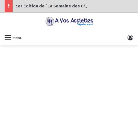
1er Édition de “La Semaine des Chefs” du 19 au 24 octobre 2026
S
Menu