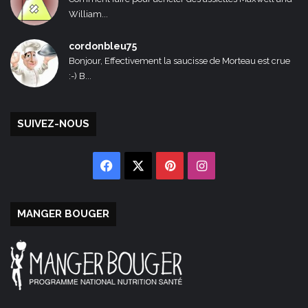
William...
cordonbleu75
Bonjour, Effectivement la saucisse de Morteau est crue
:-) B...
SUIVEZ-NOUS
Facebook
X
Pinterest
Instagram
MANGER BOUGER