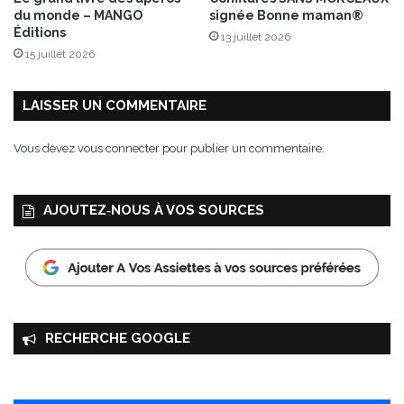
a
du monde – MANGO
signée Bonne maman®
i
Éditions
13 juillet 2026
s
15 juillet 2026
i
n
s
LAISSER UN COMMENTAIRE
C
h
Vous devez
vous connecter
pour publier un commentaire.
a
s
s
AJOUTEZ‑NOUS À VOS SOURCES
e
l
a
s
d
e
M
RECHERCHE GOOGLE
o
i
s