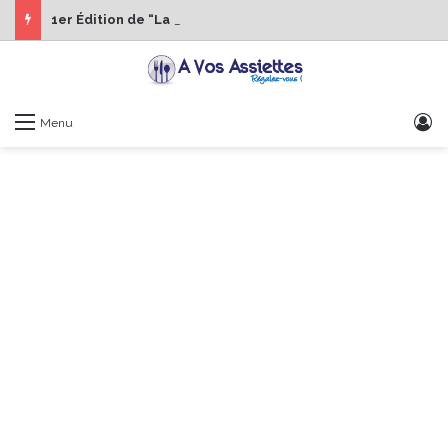
1er Édition de “La Semaine des Chefs” du 19 au 24 octobre 2026
S
Menu