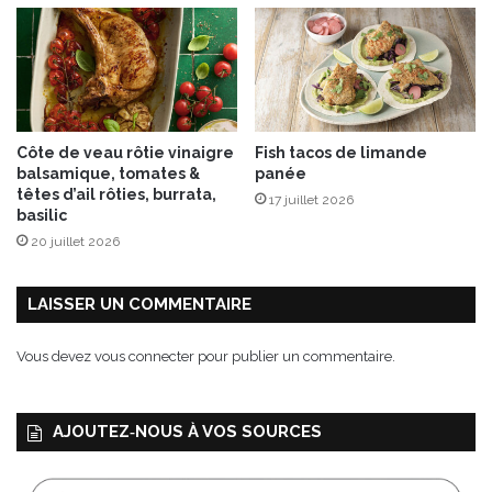
z
A
O
P
Côte de veau rôtie vinaigre
Fish tacos de limande
balsamique, tomates &
panée
têtes d’ail rôties, burrata,
17 juillet 2026
basilic
20 juillet 2026
LAISSER UN COMMENTAIRE
Vous devez
vous connecter
pour publier un commentaire.
AJOUTEZ‑NOUS À VOS SOURCES