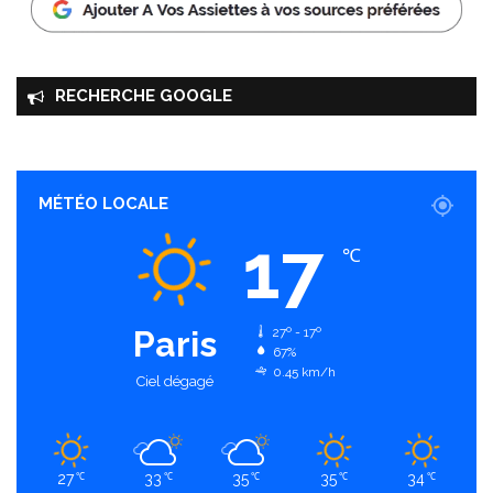
RECHERCHE GOOGLE
MÉTÉO LOCALE
17
℃
Paris
27º - 17º
67%
0.45 km/h
Ciel dégagé
27
33
35
35
34
℃
℃
℃
℃
℃