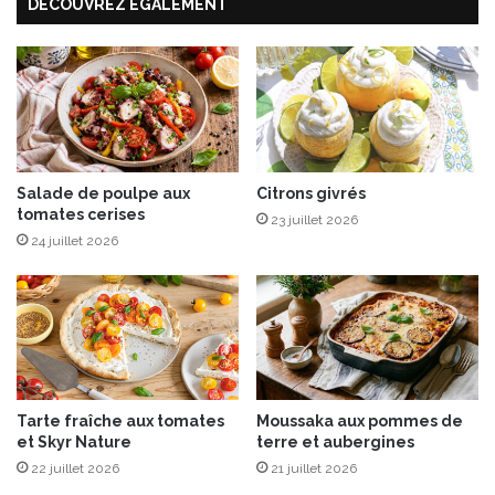
DÉCOUVREZ ÉGALEMENT
u
m
r
p
a
g
n
e
,
p
Salade de poulpe aux
Citrons givrés
o
tomates cerises
i
23 juillet 2026
r
24 juillet 2026
e
s
e
t
a
u
S
Tarte fraîche aux tomates
Moussaka aux pommes de
b
et Skyr Nature
terre et aubergines
r
22 juillet 2026
21 juillet 2026
i
n