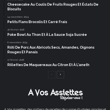
Cheesecake Au Coulis De Fruits Rouges Et Éclats De
Biscuits
14 novembre 2024
Petits Flans Brocolis Et Carré Frais
20 février 2026
Poke Bowl Au Thon Et À La Sauce Soja Sucrée
6 novembre 2025
Rôti De Porc Aux Abricots Secs, Amandes, Oignons
Rouges Et Panais
17 février 2026
Rillettes De Maquereaux Au Citron Et À L’aneth
Page
Page
précédente
suivante
A Vos Assiettes, des milliers de recettes de cuisine illustrées simples et