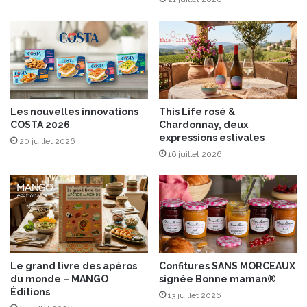
e
f
a
n
e
s
d
Les nouvelles innovations
This Life rosé &
e
COSTA 2026
Chardonnay, deux
c
expressions estivales
20 juillet 2026
a
16 juillet 2026
r
o
t
t
e
s
e
t
Le grand livre des apéros
Confitures SANS MORCEAUX
c
du monde – MANGO
signée Bonne maman®
h
Éditions
13 juillet 2026
i