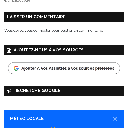
15 juillet 2026
p
s
d
LAISSER UN COMMENTAIRE
’
é
Vous devez
vous connecter
pour publier un commentaire.
p
l
u
AJOUTEZ‑NOUS À VOS SOURCES
c
h
u
r
e
s
d
RECHERCHE GOOGLE
e
p
o
m
m
MÉTÉO LOCALE
e