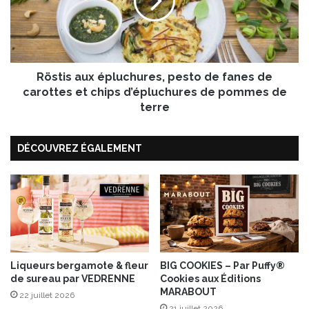
f
i
o
s
r
a
t
u
é
x
t
Röstis aux épluchures, pesto de fanes de
é
é
p
carottes et chips d’épluchures de pommes de
i
l
terre
n
u
d
c
i
DÉCOUVREZ ÉGALEMENT
h
e
u
n
r
e
s
,
p
e
s
Liqueurs bergamote & fleur
BIG COOKIES – Par Puffy®
de sureau par VEDRENNE
Cookies aux Éditions
t
MARABOUT
o
22 juillet 2026
d
21 juillet 2026