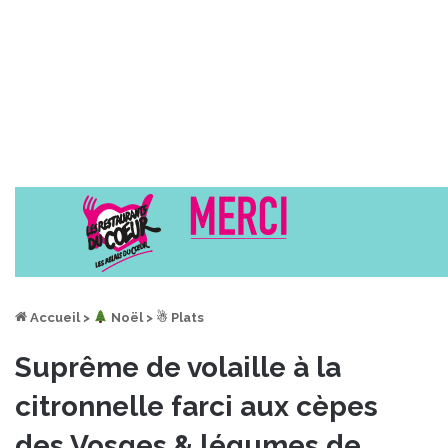
Accueil
>
︎ Noël
>
☃ Plats
Suprême de volaille à la
citronnelle farci aux cèpes
des Vosges & légumes de