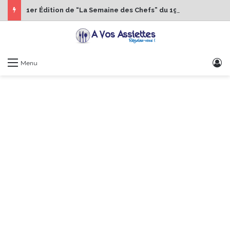
1er Édition de “La Semaine des Chefs” du 19 au 24 octobre 2026
S
Menu