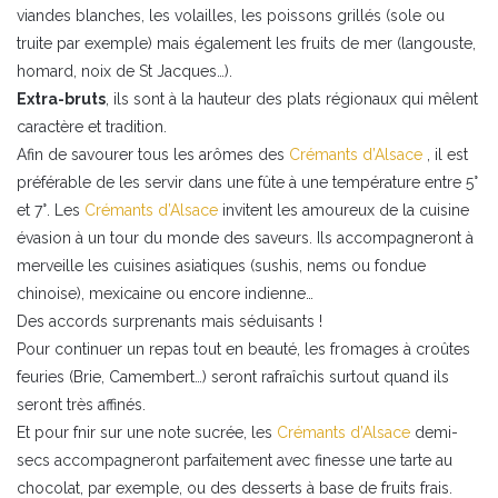
viandes blanches, les volailles, les poissons grillés (sole ou
truite par exemple) mais également les fruits de mer (langouste,
homard, noix de St Jacques…).
Extra-bruts
, ils sont à la hauteur des plats régionaux qui mêlent
caractère et tradition.
Afin de savourer tous les arômes des
Crémants d’Alsace
, il est
préférable de les servir dans une fûte à une température entre 5°
et 7°. Les
Crémants d’Alsace
invitent les amoureux de la cuisine
évasion à un tour du monde des saveurs. Ils accompagneront à
merveille les cuisines asiatiques (sushis, nems ou fondue
chinoise), mexicaine ou encore indienne…
Des accords surprenants mais séduisants !
Pour continuer un repas tout en beauté, les fromages à croûtes
feuries (Brie, Camembert…) seront rafraîchis surtout quand ils
seront très affinés.
Et pour fnir sur une note sucrée, les
Crémants d’Alsace
demi-
secs accompagneront parfaitement avec finesse une tarte au
chocolat, par exemple, ou des desserts à
base de fruits frais.