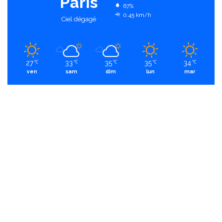
Paris
67%
0.45 km/h
Ciel dégagé
27
33
35
35
34
℃
℃
℃
℃
℃
ven
sam
dim
lun
mar