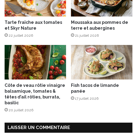
i
o
r
e
Tarte fraîche aux tomates
Moussaka aux pommes de
d
et Skyr Nature
terre et aubergines
e
22 juillet 2026
21 juillet 2026
g
o
u
r
m
a
n
d
Côte de veau rôtie vinaigre
Fish tacos de limande
i
balsamique, tomates &
panée
s
têtes d’ail rôties, burrata,
17 juillet 2026
e
basilic
!
20 juillet 2026
LAISSER UN COMMENTAIRE