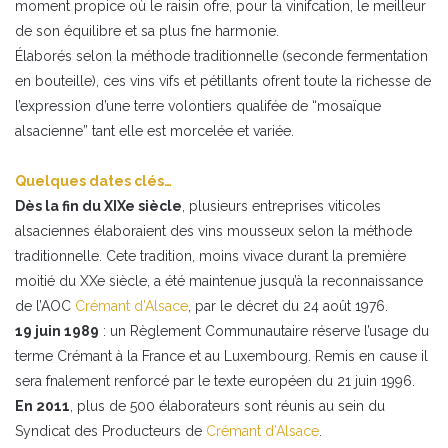
moment propice où le raisin ofre, pour la vinifcation, le meilleur
de son équilibre et sa plus fne harmonie.
Élaborés selon la méthode traditionnelle (seconde fermentation
en bouteille), ces vins vifs et pétillants ofrent toute la richesse de
l’expression d’une terre volontiers qualifée de “mosaïque
alsacienne” tant elle est morcelée et variée.
Quelques dates clés…
Dès la fin du XIXe siècle
, plusieurs entreprises viticoles
alsaciennes élaboraient des vins mousseux selon la méthode
traditionnelle. Cete tradition, moins vivace durant la première
moitié du XXe siècle, a été maintenue jusqu’à la reconnaissance
de l’AOC
Crémant d’Alsace
, par le décret du 24 août 1976.
19 juin 1989
: un Règlement Communautaire réserve l’usage du
terme Crémant à la France et au Luxembourg. Remis en cause il
sera fnalement renforcé par le texte européen du 21 juin 1996.
En 2011
, plus de 500 élaborateurs sont réunis au sein du
Syndicat des Producteurs de
Crémant d’Alsace
.