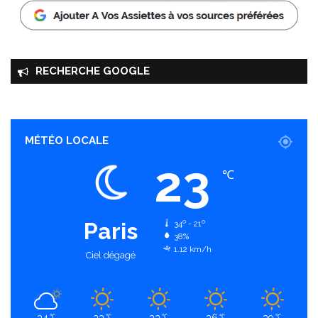
RECHERCHE GOOGLE
MÉTÉO LOCALE
23
℃
Paris
34º - 21º
38%
1.12 km/h
Ciel dégagé
℃
℃
℃
℃
℃