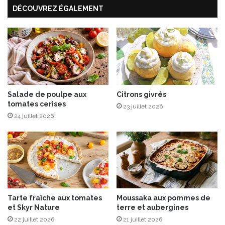
DÉCOUVREZ ÉGALEMENT
e
n
u
u
r
t
B
r
i
ô
è
t
r
i
e
e
Salade de poulpe aux
Citrons givrés
a
tomates cerises
u
23 juillet 2026
R
24 juillet 2026
e
b
l
o
c
h
o
Tarte fraîche aux tomates
Moussaka aux pommes de
n
et Skyr Nature
terre et aubergines
f
22 juillet 2026
21 juillet 2026
o