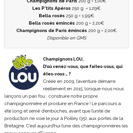
Champignons de Paris
200 g = 1,00€
Les P'tits Apéros
250 g = 1,29€
Bella rosés
250 g = 1,99€
Bella rosés émincés
200 g = 2,20€
Champignons de Paris émincés
200 g = 2,00€
Disponible en GMS
Champignons LOU,
D’où venez-vous, que faites-vous, qui
êtes-vous … ?
Créée en 2009, l’aventure démarre
réellement en 2015, lorsque nous nous
lançons un pari fou : construire notre propre
champignonnière et produire en France ! Le parcours a
été long et semé d’embûches, avant que l’unité de
production ne voie le jour à Poilley (35), aux portes de la
Bretagne. C’est aujourd’hui l’une des champignonnières les