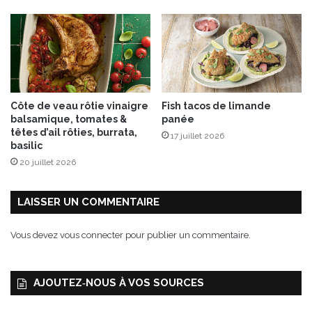
n
d
a
n
t
Côte de veau rôtie vinaigre
Fish tacos de limande
balsamique, tomates &
panée
têtes d’ail rôties, burrata,
17 juillet 2026
basilic
20 juillet 2026
LAISSER UN COMMENTAIRE
Vous devez
vous connecter
pour publier un commentaire.
AJOUTEZ‑NOUS À VOS SOURCES