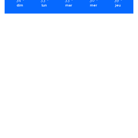
34
33
33
36
39
dim
lun
mar
mer
jeu