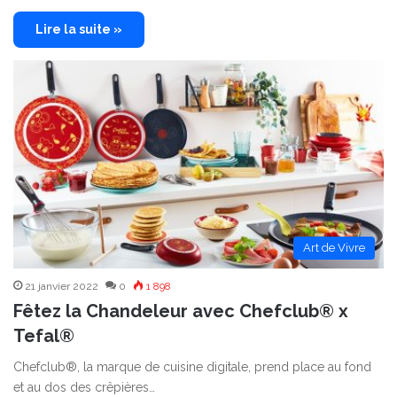
Lire la suite »
Art de Vivre
21 janvier 2022
0
1 898
Fêtez la Chandeleur avec Chefclub® x
Tefal®
Chefclub®, la marque de cuisine digitale, prend place au fond
et au dos des crêpières…