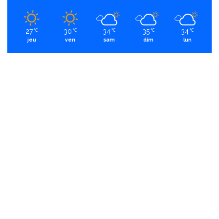
27
30
34
35
34
℃
℃
℃
℃
℃
jeu
ven
sam
dim
lun