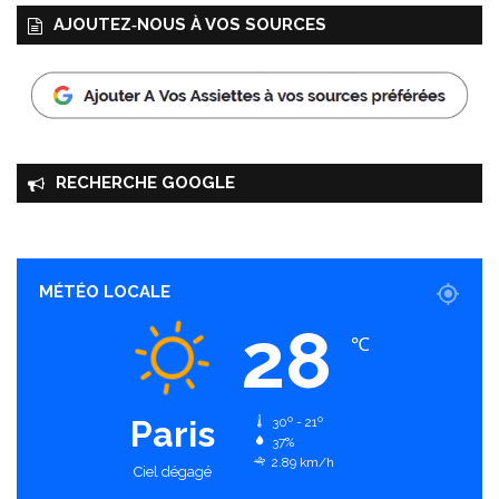
AJOUTEZ‑NOUS À VOS SOURCES
RECHERCHE GOOGLE
MÉTÉO LOCALE
28
℃
Paris
30º - 21º
37%
2.89 km/h
Ciel dégagé