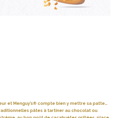
leur et Menguy’s® compte bien y mettre sa patte…
traditionnelles pâtes à tartiner au chocolat ou
 extrême, au bon goût de cacahuètes grillées, place