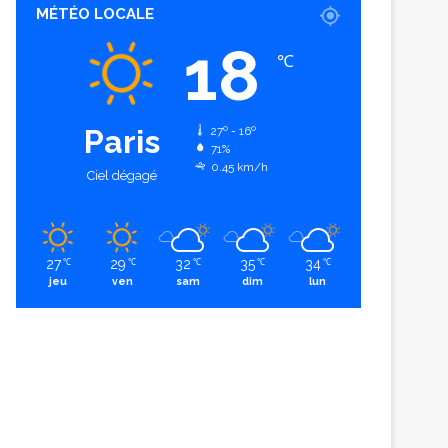
MÉTÉO LOCALE
18
℃
Paris
27º - 16º
71%
0.45 km/h
Ciel dégagé
27
29
32
35
34
℃
℃
℃
℃
℃
jeu
ven
sam
dim
lun