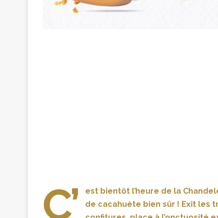
C’
est bientôt l’heure de la Chande
de cacahuète bien sûr ! Exit les 
confitures, place à l’onctuosité