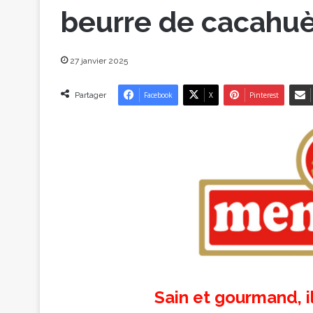
beurre de cacahuèt
27 janvier 2025
Partager
Facebook
X
Pinterest
Sain et gourmand, il