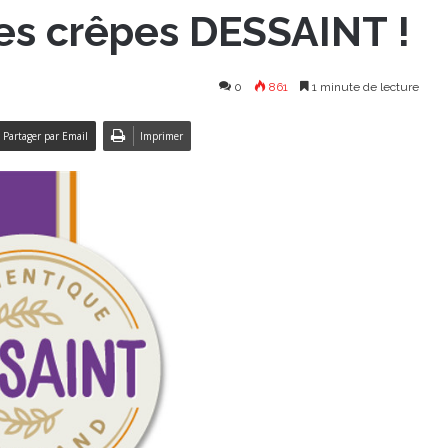
es crêpes DESSAINT !
0
861
1 minute de lecture
Partager par Email
Imprimer