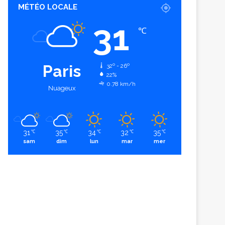
MÉTÉO LOCALE
31
℃
Paris
32º - 26º
22%
0.78 km/h
Nuageux
31
35
34
32
35
℃
℃
℃
℃
℃
sam
dim
lun
mar
mer