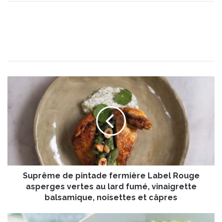
S
u
p
r
ê
m
e
d
e
Suprême de pintade fermière Label Rouge
p
i
asperges vertes au lard fumé, vinaigrette
n
balsamique, noisettes et câpres
t
a
R