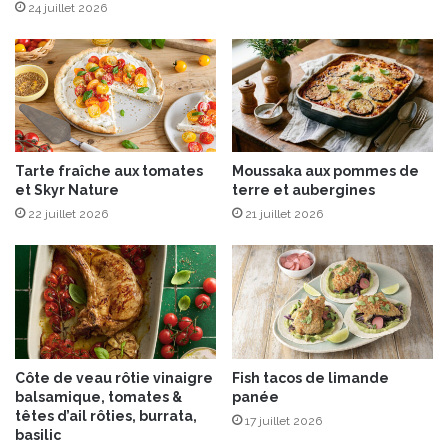
s
g
24 juillet 2026
p
i
e
r
r
o
g
l
e
l
s
e
v
s
Tarte fraîche aux tomates
Moussaka aux pommes de
e
et Skyr Nature
terre et aubergines
r
t
22 juillet 2026
21 juillet 2026
e
s
a
u
l
a
r
Côte de veau rôtie vinaigre
Fish tacos de limande
d
balsamique, tomates &
panée
f
têtes d’ail rôties, burrata,
17 juillet 2026
u
basilic
m