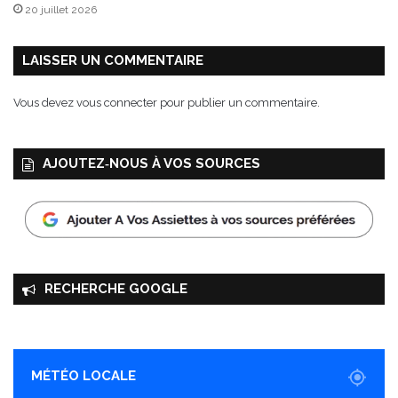
20 juillet 2026
é
,
v
LAISSER UN COMMENTAIRE
i
n
Vous devez
vous connecter
pour publier un commentaire.
a
i
g
AJOUTEZ‑NOUS À VOS SOURCES
r
e
t
t
e
b
a
RECHERCHE GOOGLE
l
s
a
m
i
MÉTÉO LOCALE
q