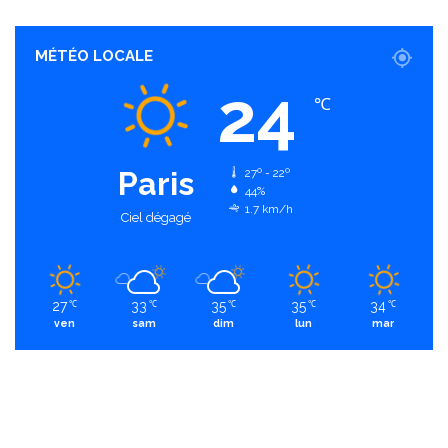
MÉTÉO LOCALE
24
℃
Paris
27º - 22º
44%
1.7 km/h
Ciel dégagé
27
33
35
35
34
℃
℃
℃
℃
℃
ven
sam
dim
lun
mar