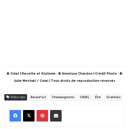
© Cniel | Recette et Stylisme : © Annelyse Chardon | Crédit Photo : ©
Julie Mechali / Cniel | Tous droits de reproduction réservés
Mots-clés
Beaufort
Champignons
CNIEL
Été
Gratinés
Pinterest
Partager par Email