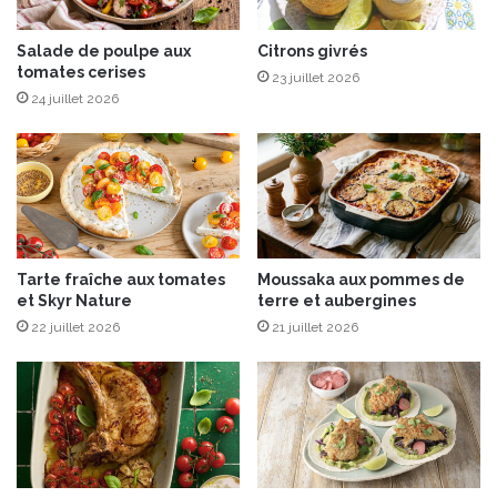
s
d
Salade de poulpe aux
Citrons givrés
e
tomates cerises
p
23 juillet 2026
r
24 juillet 2026
i
n
t
e
m
p
s
Tarte fraîche aux tomates
Moussaka aux pommes de
et Skyr Nature
terre et aubergines
22 juillet 2026
21 juillet 2026