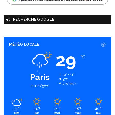
RECHERCHE GOOGLE
MÉTÉO LOCALE
29
℃
Paris
33º - 24º
37%
1.76 km/h
Pluie légère
33
34
35
38
40
℃
℃
℃
℃
℃
dim
lun
mar
mer
jeu