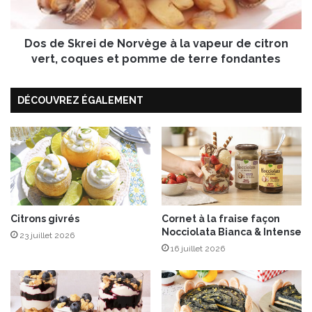
d
r
e
e
s
Dos de Skrei de Norvège à la vapeur de citron
i
d
d
vert, coques et pomme de terre fondantes
’
e
H
N
DÉCOUVREZ ÉGALEMENT
a
o
n
r
n
v
i
è
b
g
a
e
l
à
l
a
Citrons givrés
Cornet à la fraise façon
Nocciolata Bianca & Intense
v
23 juillet 2026
a
16 juillet 2026
p
e
u
r