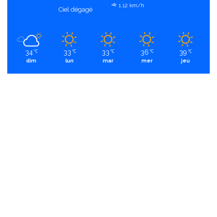
1.12 km/h
Ciel dégagé
34
33
33
36
39
℃
℃
℃
℃
℃
dim
lun
mar
mer
jeu