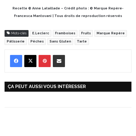
Recette © Anne Lataillade – Crédit photo : © Marque Repère-
Francesca Mantovani
| Tous droits de reproduction réservés
Mots-clés
E.Leclerc
Framboises
Fruits
Marque Repère
Pâtisserie
Pêches
Sans Gluten
Tarte
Pinterest
Partager par Email
ÇA PEUT AUSSI VOUS INTÉRESSER