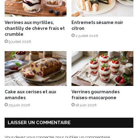
d
e
c
Verrines aux myrtilles,
Entremets sésame noir
i
chantilly de chèvre frais et
citron
t
crumble
2 juillet 2026
r
9 juillet 2026
o
n
v
e
r
t
,
c
Cake aux cerises et aux
Verrines gourmandes
o
amandes
fraises-mascarpone
q
25 juin 2026
18 juin 2026
u
e
s
LAISSER UN COMMENTAIRE
e
t
Vous devez
vous connecter
pour publier un commentaire.