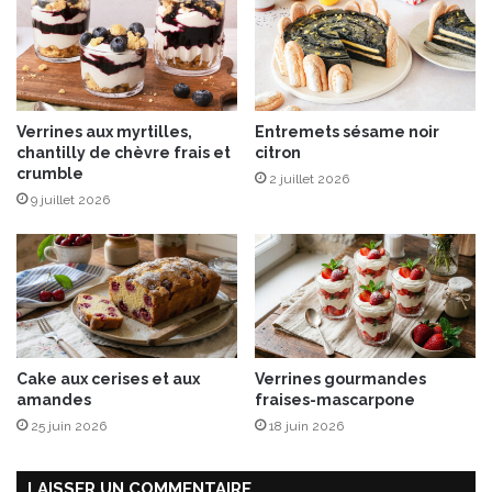
m
s
m
d
e
e
s
P
F
â
Verrines aux myrtilles,
Entremets sésame noir
l
t
chantilly de chèvre frais et
citron
a
e
crumble
m
2 juillet 2026
s
9 juillet 2026
b
a
é
u
e
T
s
h
a
o
u
n
C
a
Cake aux cerises et aux
Verrines gourmandes
l
amandes
fraises-mascarpone
v
25 juin 2026
18 juin 2026
a
d
o
LAISSER UN COMMENTAIRE