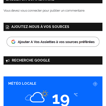
s
Vous devez
vous connecter
pour publier un commentaire.
AJOUTEZ‑NOUS À VOS SOURCES
RECHERCHE GOOGLE
MÉTÉO LOCALE
19
℃