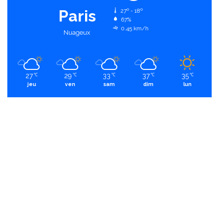
Paris
27º - 18º
67%
0.45 km/h
Nuageux
27
29
33
37
35
℃
℃
℃
℃
℃
jeu
ven
sam
dim
lun