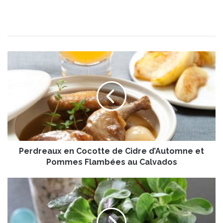
P
e
r
d
r
e
a
u
x
Perdreaux en Cocotte de Cidre d’Automne et
e
n
Pommes Flambées au Calvados
C
o
M
c
â
o
c
t
h