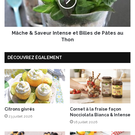
t
e
e
&
d
S
e
a
C
v
i
Mâche & Saveur Intense et Billes de Pâtes au
e
d
u
Thon
r
r
e
I
d
DÉCOUVREZ ÉGALEMENT
n
’
t
A
e
u
n
t
s
o
e
m
e
n
t
e
B
Citrons givrés
Cornet à la fraise façon
e
Nocciolata Bianca & Intense
i
23 juillet 2026
t
l
16 juillet 2026
P
l
o
e