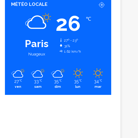
MÉTÉO LOCALE
26
℃
Paris
27º - 23º
31%
1.62 km/h
Nuageux
27
33
35
35
34
℃
℃
℃
℃
℃
ven
sam
dim
lun
mar