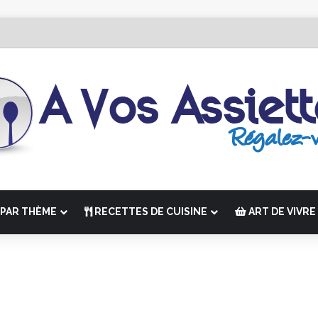
r Édition de “La Semaine des Chefs” du 19 au 24 octobre 2026
PAR THÈME
RECETTES DE CUISINE
ART DE VIVRE