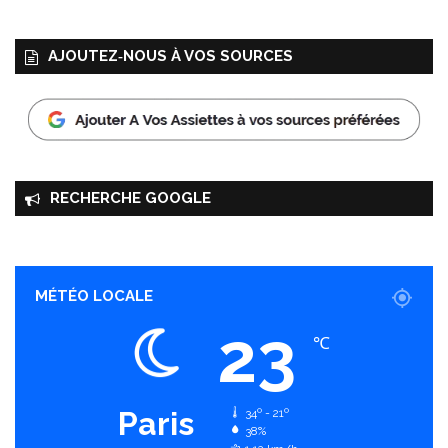
à
l
AJOUTEZ‑NOUS À VOS SOURCES
a
c
a
r
o
t
t
RECHERCHE GOOGLE
e
MÉTÉO LOCALE
23
℃
Paris
34º - 21º
38%