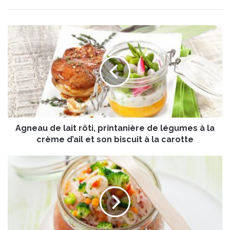
A
g
n
e
a
u
d
e
l
Agneau de lait rôti, printanière de légumes à la
a
i
crème d’ail et son biscuit à la carotte
t
r
S
ô
h
t
i
i
r
,
a
p
t
r
a