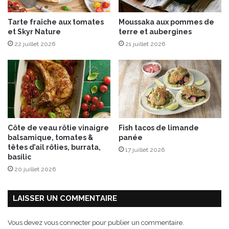
c
b
r
r
Tarte fraîche aux tomates
Moussaka aux pommes de
è
o
et Skyr Nature
terre et aubergines
m
c
22 juillet 2026
21 juillet 2026
e
o
d
l
’
i
a
i
l
e
t
Côte de veau rôtie vinaigre
Fish tacos de limande
s
balsamique, tomates &
panée
o
têtes d’ail rôties, burrata,
17 juillet 2026
n
basilic
b
20 juillet 2026
i
s
c
LAISSER UN COMMENTAIRE
u
i
Vous devez
vous connecter
pour publier un commentaire.
t