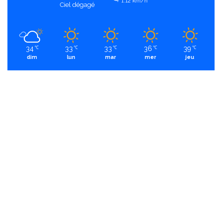
1.12 km/h
Ciel dégagé
34
33
33
36
39
℃
℃
℃
℃
℃
dim
lun
mar
mer
jeu