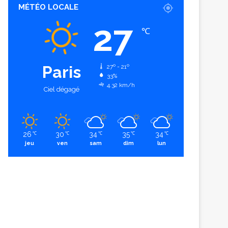
MÉTÉO LOCALE
27
℃
Paris
27º - 21º
33%
4.32 km/h
Ciel dégagé
26
30
34
35
34
℃
℃
℃
℃
℃
jeu
ven
sam
dim
lun