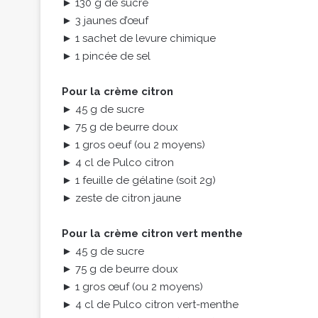
► 130 g de sucre
► 3 jaunes d’œuf
► 1 sachet de levure chimique
► 1 pincée de sel
Pour la crème citron
► 45 g de sucre
► 75 g de beurre doux
► 1 gros oeuf (ou 2 moyens)
► 4 cl de Pulco citron
► 1 feuille de gélatine (soit 2g)
► zeste de citron jaune
Pour la crème citron vert menthe
► 45 g de sucre
► 75 g de beurre doux
► 1 gros œuf (ou 2 moyens)
► 4 cl de Pulco citron vert-menthe