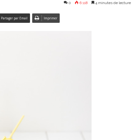
0
6 118
4 minutes de lecture
Partager par Email
Imprimer