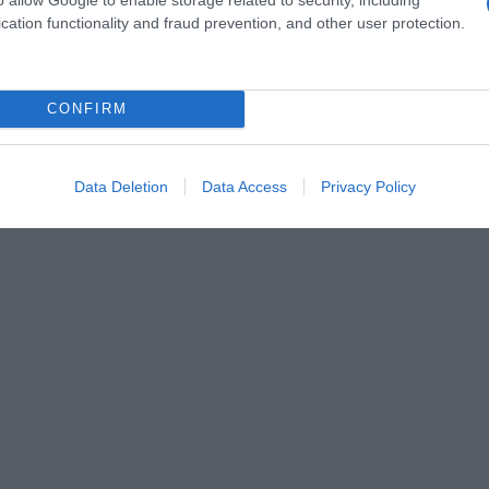
cation functionality and fraud prevention, and other user protection.
our clore un repas convivial en famille ou entre amis
tarte panna cotta aux agrumes !
CONFIRM
Data Deletion
Data Access
Privacy Policy