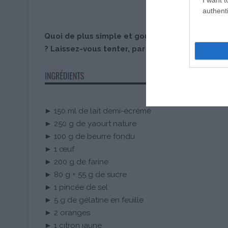
authenti
Quoi de plus simple et gourmand qu’une tarte p
? Laissez-vous tenter, par cette merveilleuse 
► 150 ml de lait demi-écrémé
► 250 g de yaourt nature
► 100 g de beurre fondu
► 1 œuf
► 200 g de farine
► 80 g + 55 g de sucre
► 1 pincée de sel
► 5 g de gélatine en feuille
► 2 oranges
► 1 citron jaune