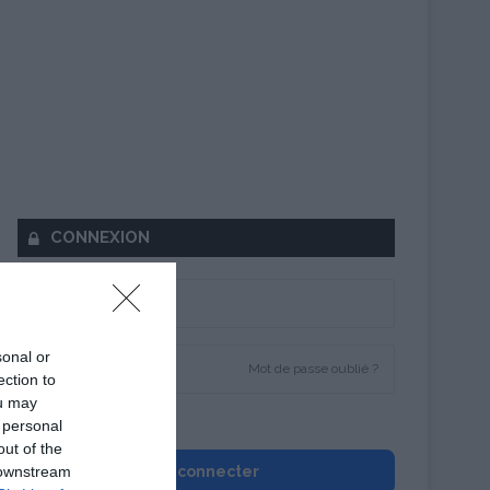
CONNEXION
sonal or
Mot de passe oublié ?
ection to
ou may
Se souvenir de moi
 personal
out of the
 downstream
Se connecter