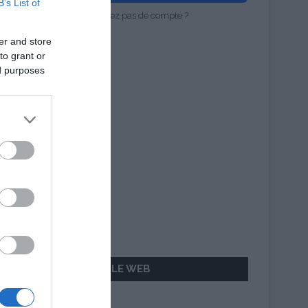
B’s List of
Vous n'avez pas de compte ?
er and store
to grant or
ed purposes
AILLEURS SUR LE WEB