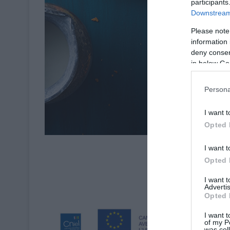
participants
Downstream 
Please note
information 
deny consent
in below Go
Persona
I want t
Opted 
Crédits : © Julie Mec
I want t
Opted 
I want 
Advertis
Opted 
I want t
of my P
was col