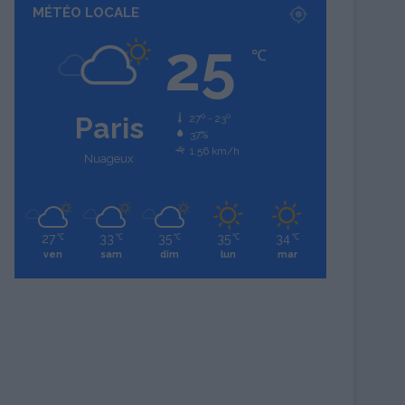
MÉTÉO LOCALE
25
℃
Paris
27º - 23º
37%
1.56 km/h
Nuageux
27
33
35
35
34
℃
℃
℃
℃
℃
ven
sam
dim
lun
mar