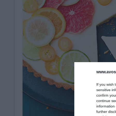
www.avosa
If you wish 
sensitive in
confirm you
continue se
information 
further disc