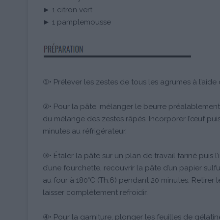
► 1 citron vert
► 1 pamplemousse
①• Prélever les zestes de tous les agrumes à l’aide 
②• Pour la pâte, mélanger le beurre préalablement 
du mélange des zestes râpés. Incorporer l’œuf puis
minutes au réfrigérateur.
③• Étaler la pâte sur un plan de travail fariné puis 
d’une fourchette, recouvrir la pâte d’un papier sulf
au four à 180°C (Th.6) pendant 20 minutes. Retirer l
laisser complètement refroidir.
④• Pour la garniture, plonger les feuilles de gélati