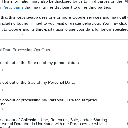
. This information may also be disclosed by us to third parties on the
IA
Participants
that may further disclose it to other third parties.
 that this website/app uses one or more Google services and may gath
including but not limited to your visit or usage behaviour. You may click 
 to Google and its third-party tags to use your data for below specifi
ogle consent section.
l Data Processing Opt Outs
o opt-out of the Sharing of my personal data.
In
hali / Annelyse Chardon / CNIEL
o opt-out of the Sale of my Personal Data.
In
to opt-out of processing my Personal Data for Targeted
ing.
In
o opt-out of Collection, Use, Retention, Sale, and/or Sharing
ersonal Data that Is Unrelated with the Purposes for which it
lected.