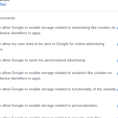
Out
consents
es
Temps de Préparation 20 Minutes
o allow Google to enable storage related to advertising like cookies on
evice identifiers in apps.
Minutes
Réfrigération 2 Heures
o allow my user data to be sent to Google for online advertising
s.
to allow Google to send me personalized advertising.
o allow Google to enable storage related to analytics like cookies on
evice identifiers in apps.
o allow Google to enable storage related to functionality of the website
o allow Google to enable storage related to personalization.
o allow Google to enable storage related to security, including