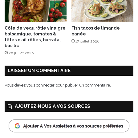
i
e
n
e
Côte de veau rôtie vinaigre
Fish tacos de limande
balsamique, tomates &
panée
têtes d’ail rôties, burrata,
17 juillet 2026
basilic
20 juillet 2026
LAISSER UN COMMENTAIRE
Vous devez
vous connecter
pour publier un commentaire.
AJOUTEZ‑NOUS À VOS SOURCES