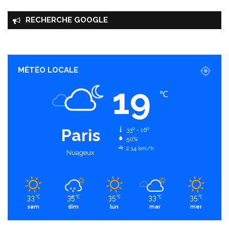
RECHERCHE GOOGLE
MÉTÉO LOCALE
19
℃
Paris
33º - 16º
50%
2.14 km/h
Nuageux
33
35
35
33
35
℃
℃
℃
℃
℃
sam
dim
lun
mar
mer