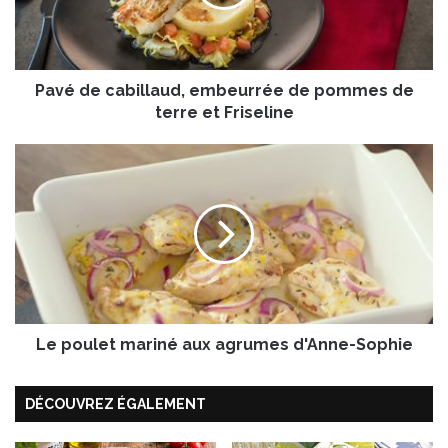
e
c
a
b
Pavé de cabillaud, embeurrée de pommes de
i
l
terre et Friseline
l
a
L
u
e
d
p
,
o
e
u
m
l
b
e
e
t
u
m
r
Le poulet mariné aux agrumes d'Anne-Sophie
a
r
r
é
i
DÉCOUVREZ ÉGALEMENT
e
n
d
é
e