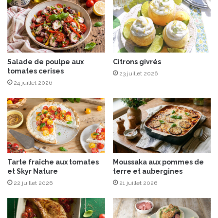
a
p
u
o
x
m
a
m
g
e
r
s
Salade de poulpe aux
Citrons givrés
u
tomates cerises
d
m
23 juillet 2026
e
e
24 juillet 2026
t
s
e
d
r
'
r
A
e
n
e
n
t
e
Tarte fraîche aux tomates
Moussaka aux pommes de
F
-
et Skyr Nature
terre et aubergines
r
S
22 juillet 2026
21 juillet 2026
i
o
s
p
e
h
l
i