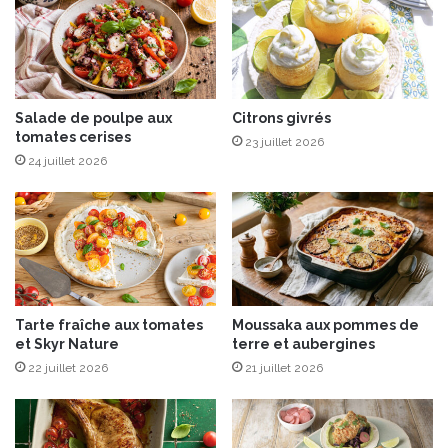
s
r
t
u
è
i
q
t
u
s
e
Salade de poulpe aux
Citrons givrés
r
tomates cerises
,
o
23 juillet 2026
C
u
24 juillet 2026
a
g
p
e
r
s
i
c
e
d
Tarte fraîche aux tomates
Moussaka aux pommes de
e
et Skyr Nature
terre et aubergines
s
22 juillet 2026
21 juillet 2026
A
n
g
e