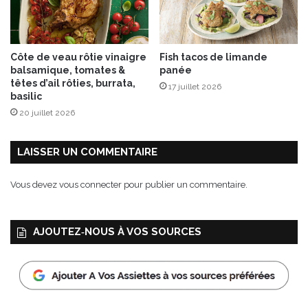
s
Côte de veau rôtie vinaigre
Fish tacos de limande
balsamique, tomates &
panée
têtes d’ail rôties, burrata,
17 juillet 2026
basilic
20 juillet 2026
LAISSER UN COMMENTAIRE
Vous devez
vous connecter
pour publier un commentaire.
AJOUTEZ‑NOUS À VOS SOURCES