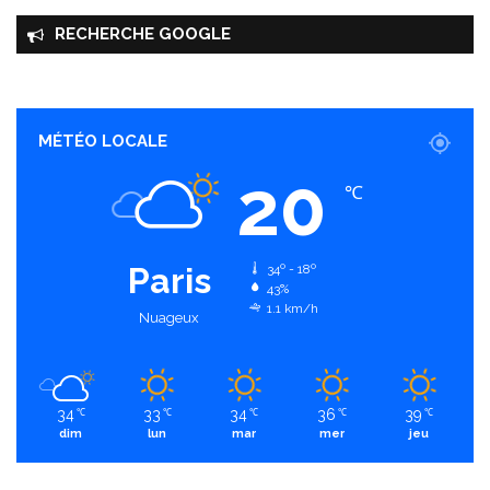
RECHERCHE GOOGLE
MÉTÉO LOCALE
20
℃
Paris
34º - 18º
43%
1.1 km/h
Nuageux
34
33
34
36
39
℃
℃
℃
℃
℃
dim
lun
mar
mer
jeu