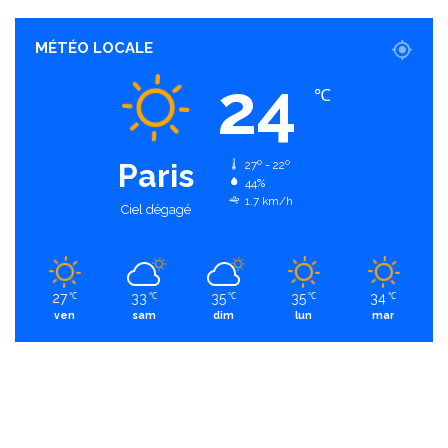
MÉTÉO LOCALE
24
℃
Paris
27º - 22º
44%
1.7 km/h
Ciel dégagé
27
33
35
35
34
℃
℃
℃
℃
℃
ven
sam
dim
lun
mar