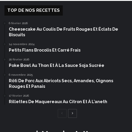
TOP DE NOS RECETTES
6 février 2026
Cheesecake Au Coulis De Fruits Rouges Et Éclats De
Biscuits
14 novembre 2024
Petits Flans Brocolis Et Carré Frais
20 février 2026
Poke Bowl Au Thon Et À La Sauce Soja Sucrée
6 novembre 2025
Rôti De Porc Aux Abricots Secs, Amandes, Oignons
Rouges Et Panais
17 février 2026
Rillettes De Maquereaux Au Citron Et À L’aneth
Page
Page
précédente
suivante