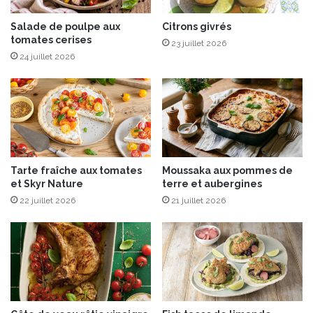
e
&
Salade de poulpe aux
Citrons givrés
tomates cerises
a
23 juillet 2026
u
24 juillet 2026
B
e
u
r
r
e
d
Tarte fraîche aux tomates
Moussaka aux pommes de
e
et Skyr Nature
terre et aubergines
B
22 juillet 2026
21 juillet 2026
r
e
s
s
e
A
O
P