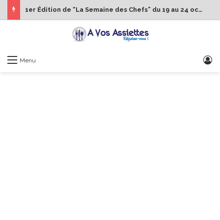
1er Édition de “La Semaine des Chefs” du 19 au 24 octobre 2026
S
Menu