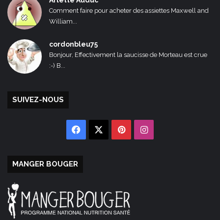
Arlette Auduc
Comment faire pour acheter des assiettes Maxwell and
William...
cordonbleu75
Bonjour, Effectivement la saucisse de Morteau est crue
:-) B...
SUIVEZ-NOUS
Facebook
X
Pinterest
Instagram
MANGER BOUGER