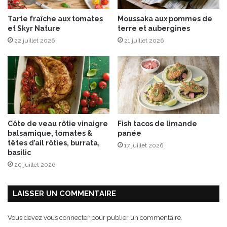
A
Tarte fraîche aux tomates
Moussaka aux pommes de
M
et Skyr Nature
terre et aubergines
i
22 juillet 2026
21 juillet 2026
D
e
l
u
x
e
Côte de veau rôtie vinaigre
Fish tacos de limande
balsamique, tomates &
panée
têtes d’ail rôties, burrata,
17 juillet 2026
basilic
20 juillet 2026
LAISSER UN COMMENTAIRE
Vous devez
vous connecter
pour publier un commentaire.