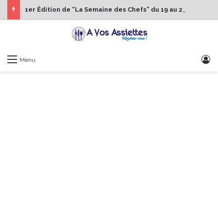
1er Édition de “La Semaine des Chefs” du 19 au 24 octobre 2026
S
Menu