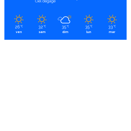
Ciel dégagé
26
32
35
35
33
℃
℃
℃
℃
℃
ven
sam
dim
lun
mar