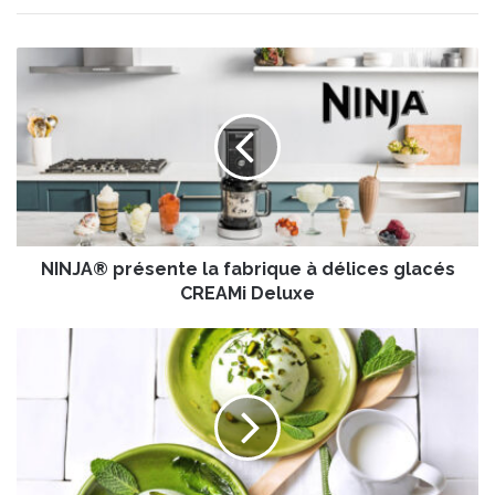
N
I
N
J
A
®
p
r
é
NINJA® présente la fabrique à délices glacés
s
e
CREAMi Deluxe
n
t
P
e
a
l
n
a
n
f
a
a
c
b
o