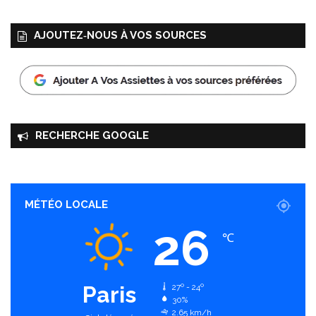
AJOUTEZ‑NOUS À VOS SOURCES
RECHERCHE GOOGLE
MÉTÉO LOCALE
26
℃
Paris
27º - 24º
30%
2.65 km/h