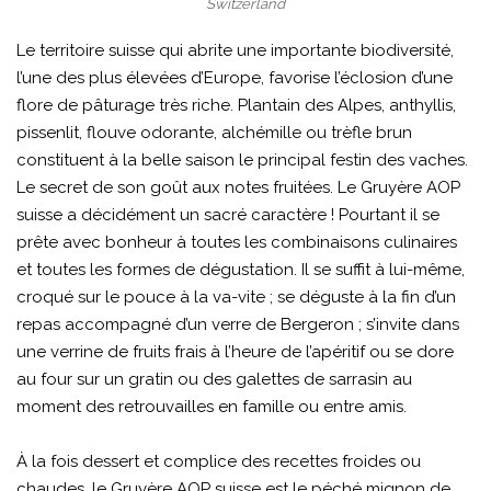
Switzerland
Le territoire suisse qui abrite une importante biodiversité,
l’une des plus élevées d’Europe, favorise l’éclosion d’une
flore de pâturage très riche. Plantain des Alpes, anthyllis,
pissenlit, flouve odorante, alchémille ou trèfle brun
constituent à la belle saison le principal festin des vaches.
Le secret de son goût aux notes fruitées. Le Gruyère AOP
suisse a décidément un sacré caractère ! Pourtant il se
prête avec bonheur à toutes les combinaisons culinaires
et toutes les formes de dégustation. Il se suffit à lui-même,
croqué sur le pouce à la va-vite ; se déguste à la fin d’un
repas accompagné d’un verre de Bergeron ; s’invite dans
une verrine de fruits frais à l’heure de l’apéritif ou se dore
au four sur un gratin ou des galettes de sarrasin au
moment des retrouvailles en famille ou entre amis.
À la fois dessert et complice des recettes froides ou
chaudes, le Gruyère AOP suisse est le péché mignon de