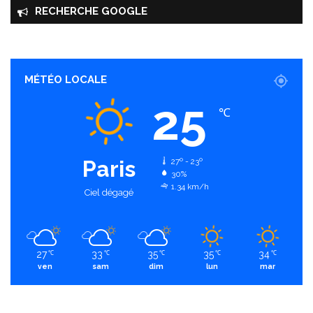
RECHERCHE GOOGLE
MÉTÉO LOCALE
25
℃
Paris
27º - 23º
30%
1.34 km/h
Ciel dégagé
27
33
35
35
34
℃
℃
℃
℃
℃
ven
sam
dim
lun
mar