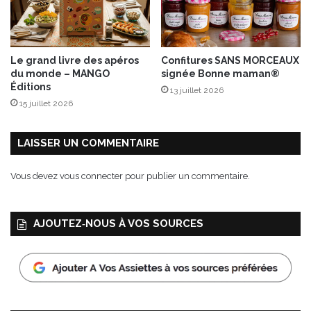
x
f
l
e
Le grand livre des apéros
Confitures SANS MORCEAUX
u
du monde – MANGO
signée Bonne maman®
r
Éditions
13 juillet 2026
s
15 juillet 2026
d
e
p
LAISSER UN COMMENTAIRE
e
n
Vous devez
vous connecter
pour publier un commentaire.
s
é
e
AJOUTEZ‑NOUS À VOS SOURCES
-
v
i
o
l
a