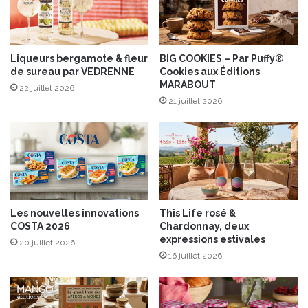
u
G
r
u
Liqueurs bergamote & fleur
BIG COOKIES – Par Puffy®
de sureau par VEDRENNE
Cookies aux Éditions
y
MARABOUT
è
22 juillet 2026
r
21 juillet 2026
e
A
O
P
S
u
i
Les nouvelles innovations
This Life rosé &
s
COSTA 2026
Chardonnay, deux
s
expressions estivales
20 juillet 2026
e
16 juillet 2026
e
t
a
u