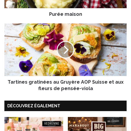
i
s
Purée maison
o
n
T
a
r
t
i
n
e
s
g
Tartines gratinées au Gruyère AOP Suisse et aux
r
a
fleurs de pensée-viola
t
i
DÉCOUVREZ ÉGALEMENT
n
é
e
s
a