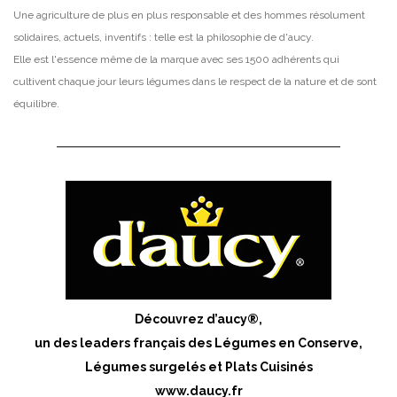
Une agriculture de plus en plus responsable et des hommes résolument
solidaires, actuels, inventifs : telle est la philosophie de d'aucy.
Elle est l'essence même de la marque avec ses 1500 adhérents qui
cultivent chaque jour leurs légumes dans le respect de la nature et de sont
équilibre.
Découvrez d’aucy®,
un des leaders français des Légumes en Conserve,
Légumes surgelés et Plats Cuisinés
www.daucy.fr