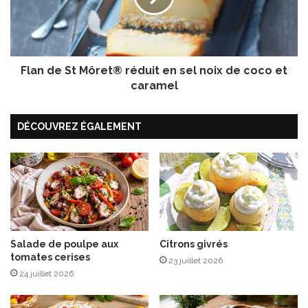
i
e
e
S
®
t
M
Flan de St Môret® réduit en sel noix de coco et
ô
r
caramel
e
t
DÉCOUVREZ ÉGALEMENT
®
r
é
d
u
i
t
e
n
Salade de poulpe aux
Citrons givrés
tomates cerises
s
23 juillet 2026
e
24 juillet 2026
l
n