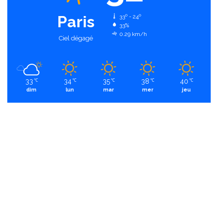
Paris
33º - 24º
33%
0.29 km/h
Ciel dégagé
33
34
35
38
40
℃
℃
℃
℃
℃
dim
lun
mar
mer
jeu