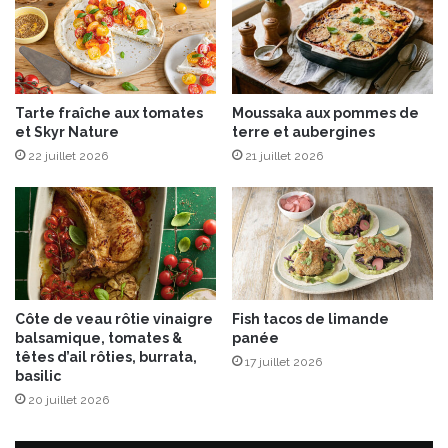
o
i
x
d
e
Tarte fraîche aux tomates
Moussaka aux pommes de
c
et Skyr Nature
terre et aubergines
o
22 juillet 2026
21 juillet 2026
c
o
e
t
c
a
r
a
Côte de veau rôtie vinaigre
Fish tacos de limande
m
balsamique, tomates &
panée
e
têtes d’ail rôties, burrata,
17 juillet 2026
l
basilic
20 juillet 2026