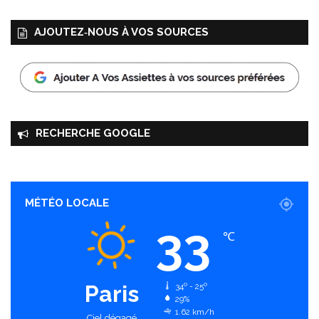
!
AJOUTEZ‑NOUS À VOS SOURCES
RECHERCHE GOOGLE
MÉTÉO LOCALE
33
℃
Paris
34º - 25º
29%
1.62 km/h
Ciel dégagé