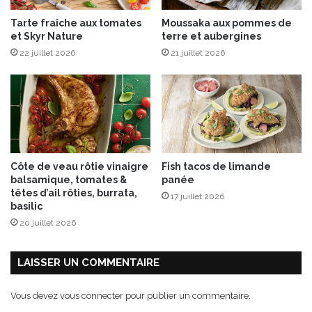
l
a
Tarte fraîche aux tomates
Moussaka aux pommes de
i
l
et Skyr Nature
terre et aubergines
c
a
22 juillet 2026
21 juillet 2026
i
d
e
e
u
x
d
’
a
t
Côte de veau rôtie vinaigre
Fish tacos de limande
t
balsamique, tomates &
panée
e
têtes d’ail rôties, burrata,
17 juillet 2026
n
basilic
d
20 juillet 2026
r
e
N
LAISSER UN COMMENTAIRE
o
ë
Vous devez
vous connecter
pour publier un commentaire.
l