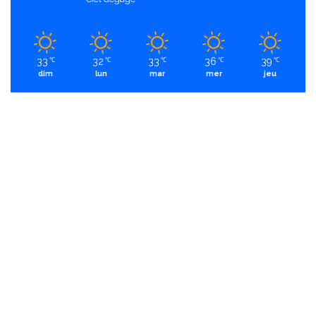
33
32
33
36
39
℃
℃
℃
℃
℃
dim
lun
mar
mer
jeu