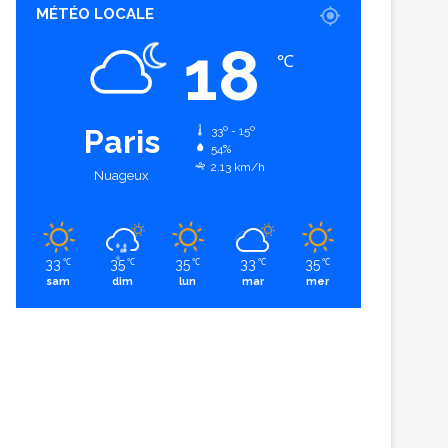
MÉTÉO LOCALE
18
℃
Paris
33º - 15º
54%
2.13 km/h
Nuageux
33
35
35
33
35
℃
℃
℃
℃
℃
sam
dim
lun
mar
mer