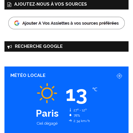
AJOUTEZ‑NOUS À VOS SOURCES
RECHERCHE GOOGLE
MÉTÉO LOCALE
13
℃
Paris
27º - 12º
78%
2.34 km/h
Ciel dégagé