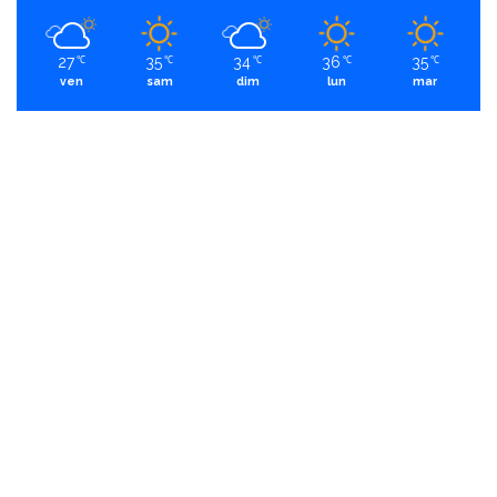
27
35
34
36
35
℃
℃
℃
℃
℃
ven
sam
dim
lun
mar