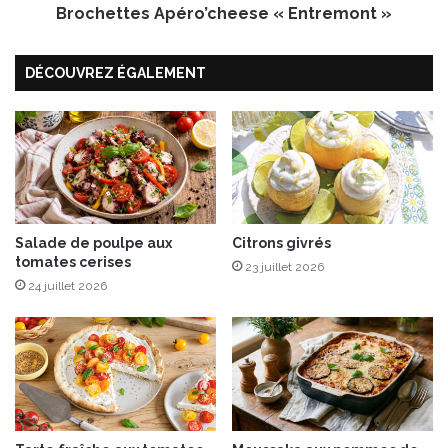
Brochettes Apéro’cheese « Entremont »
s
A
p
DÉCOUVREZ ÉGALEMENT
é
r
o
’
c
h
e
e
Salade de poulpe aux
Citrons givrés
s
tomates cerises
e
23 juillet 2026
«
24 juillet 2026
E
n
t
r
e
m
o