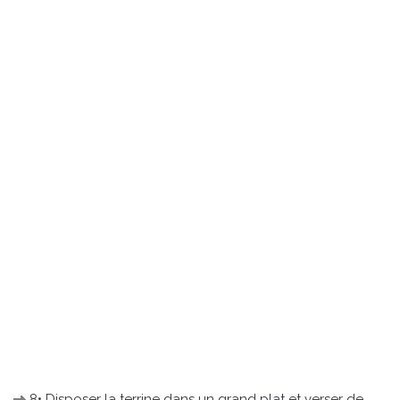
8• Disposer la terrine dans un grand plat et verser de