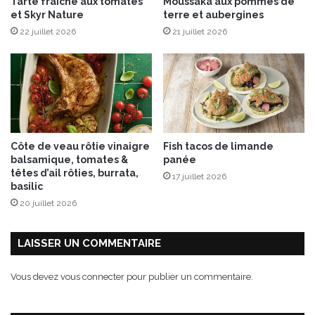
Tarte fraîche aux tomates
Moussaka aux pommes de
n
et Skyr Nature
terre et aubergines
t
22 juillet 2026
21 juillet 2026
»
Côte de veau rôtie vinaigre
Fish tacos de limande
balsamique, tomates &
panée
têtes d’ail rôties, burrata,
17 juillet 2026
basilic
20 juillet 2026
LAISSER UN COMMENTAIRE
Vous devez
vous connecter
pour publier un commentaire.