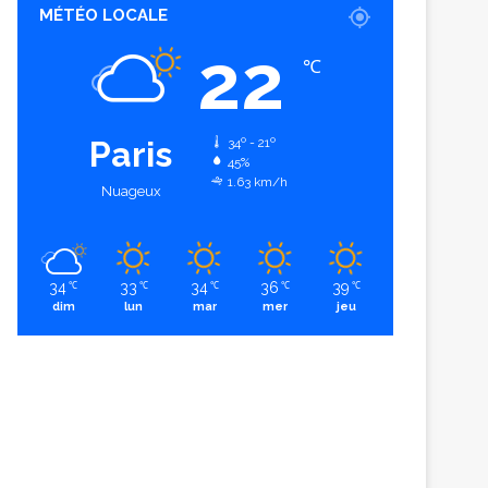
MÉTÉO LOCALE
22
℃
Paris
34º - 21º
45%
1.63 km/h
Nuageux
34
33
34
36
39
℃
℃
℃
℃
℃
dim
lun
mar
mer
jeu