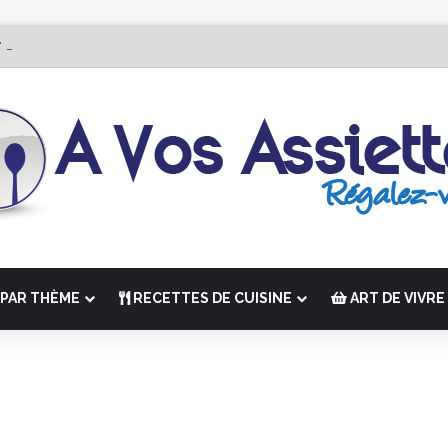
r Édition de “La Semaine des Chefs” du 19 au 24 octobre 2026
PAR THÈME
RECETTES DE CUISINE
ART DE VIVRE