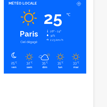
MÉTÉO LOCALE
25
℃
Paris
26º - 24º
32%
2.23 km/h
Ciel dégagé
25
32
35
35
33
℃
℃
℃
℃
℃
ven
sam
dim
lun
mar