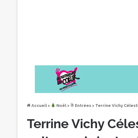
Accueil
>
︎ Noël
>
☃ Entrées
>
Terrine Vichy Célest
Terrine Vichy Céles