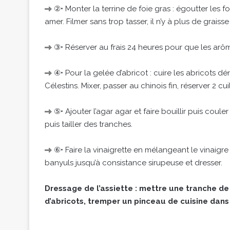
②• Monter la terrine de foie gras : égoutter les f
amer. Filmer sans trop tasser, il n’y à plus de graisse
③• Réserver au frais 24 heures pour que les arôm
④• Pour la gelée d’abricot : cuire les abricots 
Célestins. Mixer, passer au chinois fin, réserver 2 c
⑤• Ajouter l’agar agar et faire bouillir puis couler 
puis tailler des tranches.
⑥• Faire la vinaigrette en mélangeant le vinaigre d
banyuls jusqu’à consistance sirupeuse et dresser.
Dressage de l’assiette : mettre une tranche de
d’abricots, tremper un pinceau de cuisine dans l