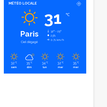
MÉTÉO LOCALE
31
℃
Paris
32º - 25º
23%
0.71 km/h
Ciel dégagé
32
35
34
32
35
℃
℃
℃
℃
℃
sam
dim
lun
mar
mer