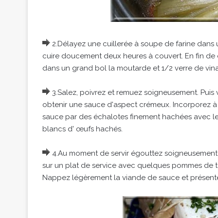
2.Délayez une cuillerée à soupe de farine dans un
cuire doucement deux heures à couvert. En fin de c
dans un grand bol la moutarde et 1/2 verre de vina
3.Salez, poivrez et remuez soigneusement. Puis v
obtenir une sauce d'aspect crémeux. Incorporez à 
sauce par des échalotes finement hachées avec le pe
blancs d' œufs hachés.
4.Au moment de servir égouttez soigneusement la
sur un plat de service avec quelques pommes de te
Nappez légèrement la viande de sauce et présentez