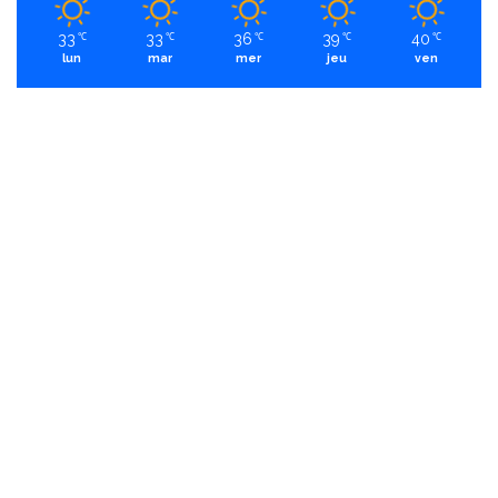
33
33
36
39
40
℃
℃
℃
℃
℃
lun
mar
mer
jeu
ven