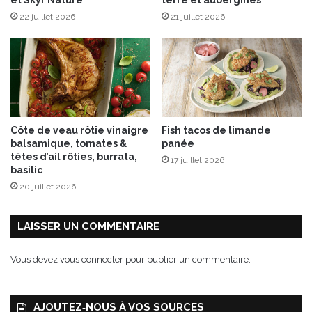
S
l
e
22 juillet 2026
21 juillet 2026
i
l
n
l
e
e
s
G
r
u
o
é
s
r
e
Côte de veau rôtie vinaigre
Fish tacos de limande
a
s
balsamique, tomates &
panée
n
e
têtes d’ail rôties, burrata,
17 juillet 2026
d
t
basilic
a
f
20 juillet 2026
i
l
s
e
u
LAISSER UN COMMENTAIRE
r
d
Vous devez
vous connecter
pour publier un commentaire.
’
o
r
AJOUTEZ‑NOUS À VOS SOURCES
a