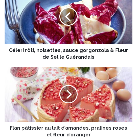
l
e
r
i
r
ô
t
Céleri rôti, noisettes, sauce gorgonzola & Fleur
i
,
de Sel le Guérandais
n
o
F
i
l
s
a
e
n
t
p
t
â
e
t
s
i
,
s
s
Flan pâtissier au lait d’amandes, pralines roses
s
a
i
et fleur d’oranger