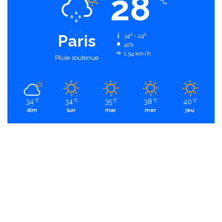
28
℃
Paris
34º - 24º
41%
1.54 km/h
Pluie soutenue
34
34
35
38
40
℃
℃
℃
℃
℃
dim
lun
mar
mer
jeu