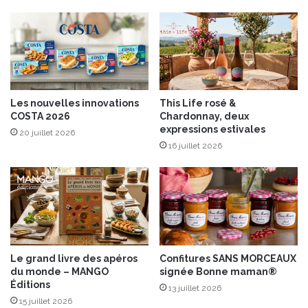
s
s
é
c
h
é
e
Les nouvelles innovations
This Life rosé &
s
COSTA 2026
Chardonnay, deux
e
expressions estivales
20 juillet 2026
t
16 juillet 2026
f
r
o
m
a
g
e
Le grand livre des apéros
Confitures SANS MORCEAUX
du monde – MANGO
signée Bonne maman®
Éditions
13 juillet 2026
15 juillet 2026