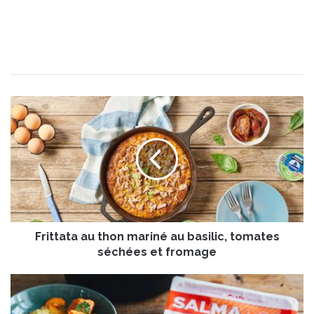
F
r
i
t
t
a
t
a
a
Frittata au thon mariné au basilic, tomates
u
t
séchées et fromage
h
o
C
n
o
m
u