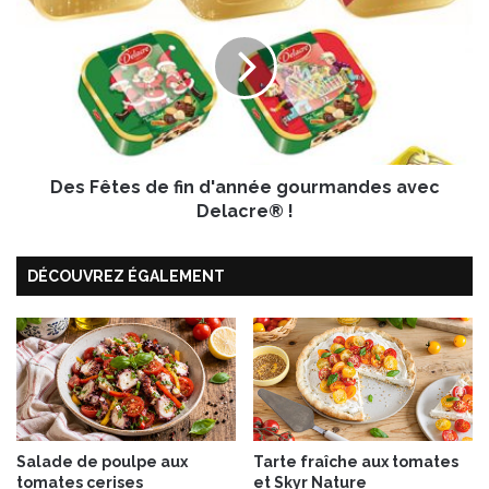
o
e
c
s
o
F
s
ê
c
t
r
e
é
s
m
d
é
Des Fêtes de fin d'année gourmandes avec
e
s
f
Delacre® !
i
n
DÉCOUVREZ ÉGALEMENT
d
'
a
n
n
é
e
g
o
Salade de poulpe aux
Tarte fraîche aux tomates
tomates cerises
et Skyr Nature
u