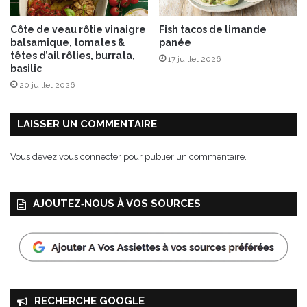
a
r
Côte de veau rôtie vinaigre
Fish tacos de limande
i
balsamique, tomates &
panée
s
têtes d’ail rôties, burrata,
17 juillet 2026
,
basilic
L
20 juillet 2026
y
o
n
LAISSER UN COMMENTAIRE
&
à
Vous devez
vous connecter
pour publier un commentaire.
B
o
r
AJOUTEZ‑NOUS À VOS SOURCES
d
e
a
u
x
d
u
RECHERCHE GOOGLE
1