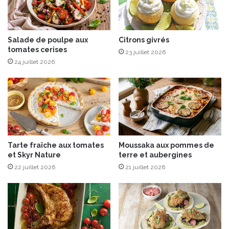
t
n
a
e
t
n
e
t
Salade de poulpe aux
Citrons givrés
s
tomates cerises
d
23 juillet 2026
d
a
24 juillet 2026
o
n
u
s
c
v
e
o
s
t
a
r
u
e
Tarte fraîche aux tomates
Moussaka aux pommes de
x
c
et Skyr Nature
terre et aubergines
é
a
p
22 juillet 2026
21 juillet 2026
n
i
a
c
p
e
’
s
à
P