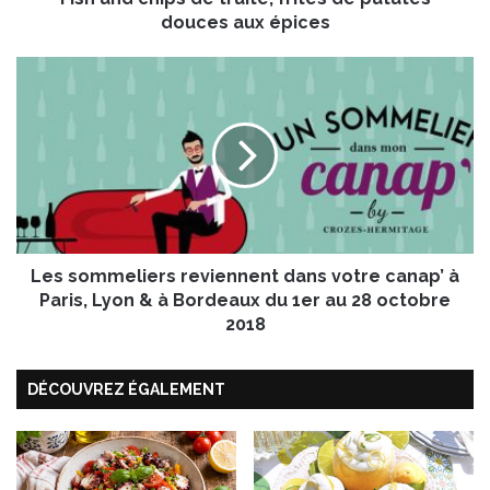
p
douces aux épices
s
d
L
e
e
t
s
r
s
u
o
i
m
t
m
e
e
,
l
f
Les sommeliers reviennent dans votre canap’ à
i
r
e
Paris, Lyon & à Bordeaux du 1er au 28 octobre
i
r
2018
t
s
e
r
s
DÉCOUVREZ ÉGALEMENT
e
d
v
e
i
p
e
a
n