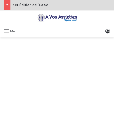
1er Édition de “La Semaine des Chefs” du 19 au 24 octobre 2026
S
Menu