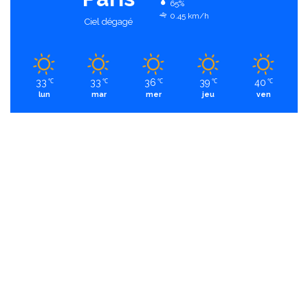
65%
0.45 km/h
Ciel dégagé
33
33
36
39
40
℃
℃
℃
℃
℃
lun
mar
mer
jeu
ven