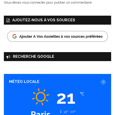
Vous devez
vous connecter
pour publier un commentaire.
e
s
AJOUTEZ‑NOUS À VOS SOURCES
RECHERCHE GOOGLE
MÉTÉO LOCALE
21
℃
Paris
33º - 20º