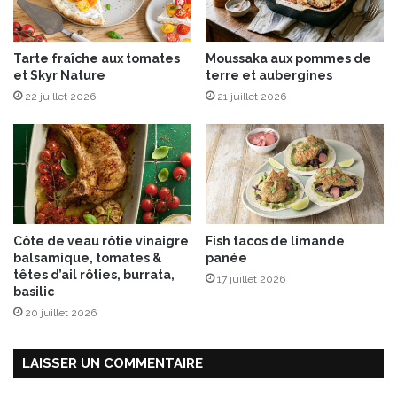
e
x
t
p
C
o
Tarte fraîche aux tomates
Moussaka aux pommes de
h
i
et Skyr Nature
terre et aubergines
u
r
22 juillet 2026
21 juillet 2026
t
e
n
s
e
y
d
e
t
o
Côte de veau rôtie vinaigre
Fish tacos de limande
m
balsamique, tomates &
panée
a
têtes d’ail rôties, burrata,
17 juillet 2026
t
basilic
e
20 juillet 2026
s
v
e
LAISSER UN COMMENTAIRE
r
t