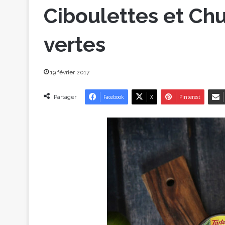
Ciboulettes et Ch
vertes
19 février 2017
Partager
Facebook
X
Pinterest