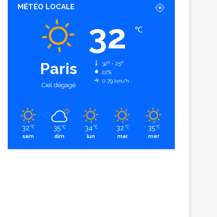
MÉTÉO LOCALE
32
℃
Paris
32º - 25º
22%
0.79 km/h
Ciel dégagé
32
35
34
32
35
℃
℃
℃
℃
℃
sam
dim
lun
mar
mer