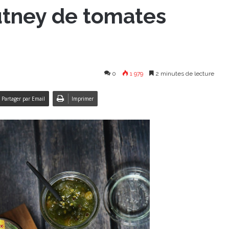
utney de tomates
0
1 979
2 minutes de lecture
Partager par Email
Imprimer