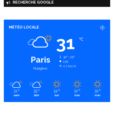
RECHERCHE GOOGLE
MÉTÉO LOCALE
31
℃
Paris
32º - 25º
23%
0.7 km/h
Nuageux
31
35
34
32
35
℃
℃
℃
℃
℃
sam
dim
lun
mar
mer