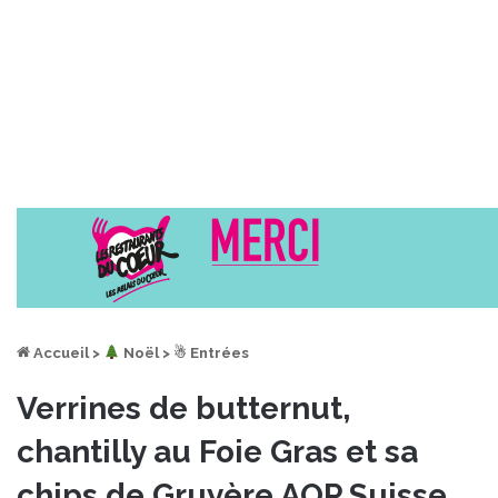
Accueil
>
︎ Noël
>
☃ Entrées
Verrines de butternut,
chantilly au Foie Gras et sa
chips de Gruyère AOP Suisse