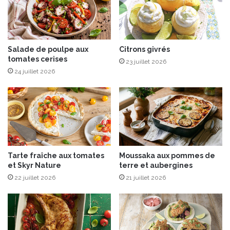
v
a
n
i
Salade de poulpe aux
Citrons givrés
l
tomates cerises
l
23 juillet 2026
e
24 juillet 2026
e
t
N
u
t
e
l
Tarte fraîche aux tomates
Moussaka aux pommes de
l
et Skyr Nature
terre et aubergines
a
22 juillet 2026
21 juillet 2026
®